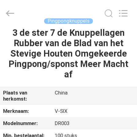
Guangzhou
Dunya
Sports
Ltd..
All
Pingpongknuppels
Rights
Reserved.
3 de ster 7 de Knuppellagen
THUIS
Rubber van de Blad van het
PRODUCTEN
Stevige Houten Omgekeerde
Pingpong/sponst Meer Macht
OVER
af
ONS
Plaats van
China
herkomst:
FABRIEKSTOCHT
Merknaam:
V-SIX
KWALITEITSCONTROLE
Modelnummer:
DR003
Min. bestelaantal:
100 stuks