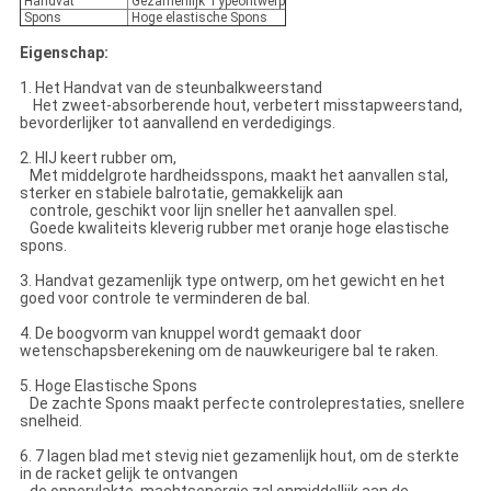
Handvat
Gezamenlijk Typeontwerp
Spons
Hoge elastische Spons
Eigenschap:
1. Het Handvat van de steunbalkweerstand
Het zweet-absorberende hout, verbetert misstapweerstand,
bevorderlijker tot aanvallend en verdedigings.
2. HIJ keert rubber om,
Met middelgrote hardheidsspons, maakt het aanvallen stal,
sterker en stabiele balrotatie, gemakkelijk aan
controle, geschikt voor lijn sneller het aanvallen spel.
Goede kwaliteits kleverig rubber met oranje hoge elastische
spons.
3. Handvat gezamenlijk type ontwerp, om het gewicht en het
goed voor controle te verminderen de bal.
4. De boogvorm van knuppel wordt gemaakt door
wetenschapsberekening om de nauwkeurigere bal te raken.
5. Hoge Elastische Spons
De zachte Spons maakt perfecte controleprestaties, snellere
snelheid.
6. 7 lagen blad met stevig niet gezamenlijk hout, om de sterkte
in de racket gelijk te ontvangen