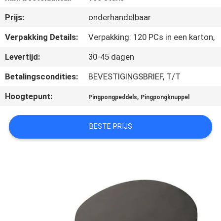
NEEM
Prijs:
onderhandelbaar
CONTACT
MET
Verpakking Details:
Verpakking: 120 PCs in een karton,
ONS
Levertijd:
30-45 dagen
OP
Betalingscondities:
BEVESTIGINGSBRIEF, T/T
Hoogtepunt:
,
Pingpongpeddels
Pingpongknuppel
VRAAG
EEN
BESTE PRIJS
OFFERTE
SITEMAP
PRIVACY
POLICY