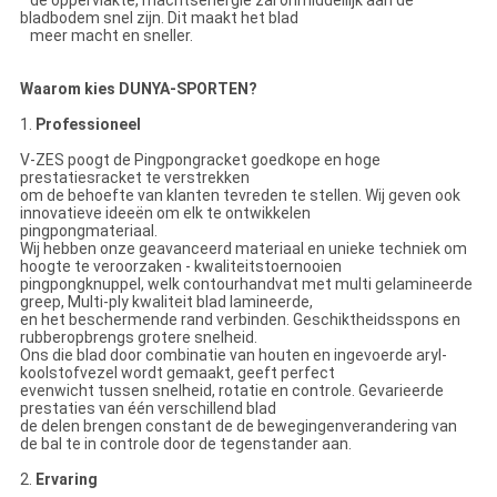
de oppervlakte, machtsenergie zal onmiddellijk aan de
bladbodem snel zijn. Dit maakt het blad
meer macht en sneller.
Waarom kies DUNYA-SPORTEN?
1.
Professioneel
V-ZES poogt de Pingpongracket goedkope en hoge
prestatiesracket te verstrekken
om de behoefte van klanten tevreden te stellen. Wij geven ook
innovatieve ideeën om elk te ontwikkelen
pingpongmateriaal.
Wij hebben onze geavanceerd materiaal en unieke techniek om
hoogte te veroorzaken - kwaliteitstoernooien
pingpongknuppel, welk contourhandvat met multi gelamineerde
greep, Multi-ply kwaliteit blad lamineerde,
en het beschermende rand verbinden. Geschiktheidsspons en
rubberopbrengs grotere snelheid.
Ons die blad door combinatie van houten en ingevoerde aryl-
koolstofvezel wordt gemaakt, geeft perfect
evenwicht tussen snelheid, rotatie en controle. Gevarieerde
prestaties van één verschillend blad
de delen brengen constant de de bewegingenverandering van
de bal te in controle door de tegenstander aan.
2.
Ervaring