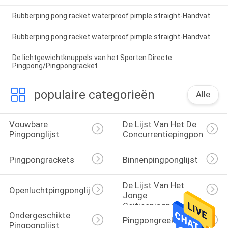
Rubberping pong racket waterproof pimple straight-Handvat
Rubberping pong racket waterproof pimple straight-Handvat
De lichtgewichtknuppels van het Sporten Directe
Pingpong/Pingpongracket
populaire categorieën
Alle
Vouwbare 
De Lijst Van Het De 
Pingponglijst
Concurrentiepingpong
Pingpongrackets
Binnenpingponglijst
De Lijst Van Het 
Openluchtpingponglijst
Jonge 
Geitjespingpong
Ondergeschikte 
Pingpongreeks
Pingponglijst