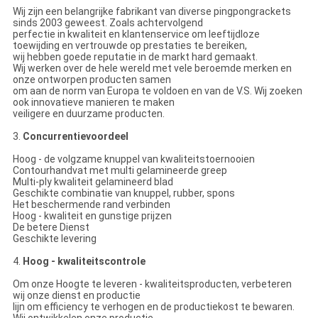
Wij zijn een belangrijke fabrikant van diverse pingpongrackets
sinds 2003 geweest. Zoals achtervolgend
perfectie in kwaliteit en klantenservice om leeftijdloze
toewijding en vertrouwde op prestaties te bereiken,
wij hebben goede reputatie in de markt hard gemaakt.
Wij werken over de hele wereld met vele beroemde merken en
onze ontworpen producten samen
om aan de norm van Europa te voldoen en van de V.S. Wij zoeken
ook innovatieve manieren te maken
veiligere en duurzame producten.
3.
Concurrentievoordeel
Hoog - de volgzame knuppel van kwaliteitstoernooien
Contourhandvat met multi gelamineerde greep
Multi-ply kwaliteit gelamineerd blad
Geschikte combinatie van knuppel, rubber, spons
Het beschermende rand verbinden
Hoog - kwaliteit en gunstige prijzen
De betere Dienst
Geschikte levering
4.
Hoog - kwaliteitscontrole
Om onze Hoogte te leveren - kwaliteitsproducten, verbeteren
wij onze dienst en productie
lijn om efficiency te verhogen en de productiekost te bewaren.