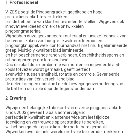
1.
Professioneel
V-ZES poogt de Pingpongracket goedkope en hoge
prestatiesracket te verstrekken
om de behoefte van klanten tevreden te stellen. Wij geven ook
innovatieve ideeën om elk te ontwikkelen
pingpongmateriaal.
Wij hebben onze geavanceerd materiaal en unieke techniek van
het veroorzaken van hoogte - kwaliteitstoernooien
pingpongknuppel, welk contourhandvat met multi gelamineerde
greep, Multi-ply kwaliteit blad lamineerde,
en het beschermende rand verbinden. Geschiktheidsspons en
rubberopbrengs grotere snelheid.
Ons die blad door combinatie van houten en ingevoerde aryl-
koolstofvezel wordt gemaakt, geeft perfect
evenwicht tussen snelheid, rotatie en controle. Gevarieerde
prestaties van één verschillend blad
de delen brengen constant de de bewegingenverandering van
de bal te in controle door de tegenstander aan.
2.
Ervaring
Wij zijn een belangrijke fabrikant van diverse pingpongrackets
sinds 2003 geweest. Zoals achtervolgend
perfectie in kwaliteit en klantenservice om leeftijdloze
toewijding en vertrouwde op prestaties te bereiken,
wij hebben goede reputatie in de markt hard gemaakt.
Wij werken over de hele wereld met vele beroemde merken en