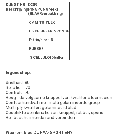
KUNST NR
D209
Beschrijving
PINGPONGreeks
(BLAARverpakking)
6MM TRIPLEX
I.5 DE HEREN SPONGE
Pit-in/pips-IN
RUBBER
3 CELLULOIDballen
Eigenschap:
Snelheid: 80
Rotatie: 70
Controle: 70
Hoog - de volgzame knuppel van kwaliteitstoernooien
Contourhandvat met multi gelamineerde greep
Multi-ply kwaliteit gelamineerd blad
Geschikte combinatie van knuppel, rubber, spons
Het beschermende rand verbinden
Waarom kies DUNYA-SPORTEN?