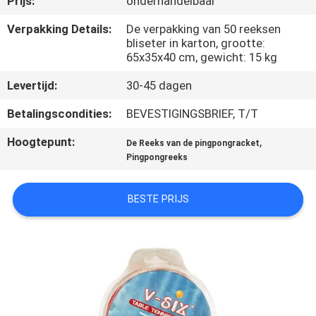
Prijs:
onderhandelbaar
NEEM
CONTACT
Verpakking Details:
De verpakking van 50 reeksen
bliseter in karton, grootte:
MET
65x35x40 cm, gewicht: 15 kg
ONS
Levertijd:
30-45 dagen
OP
Betalingscondities:
BEVESTIGINGSBRIEF, T/T
Hoogtepunt:
,
VRAAG
De Reeks van de pingpongracket
Pingpongreeks
EEN
OFFERTE
BESTE PRIJS
SITEMAP
PRIVACY
POLICY