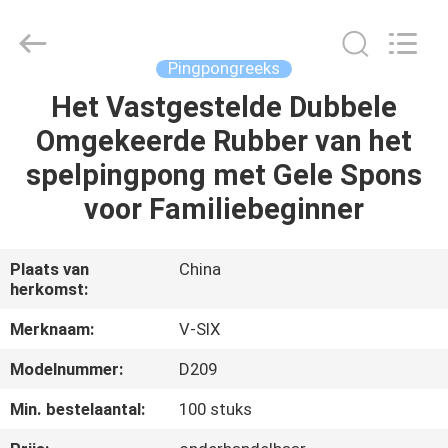
Guangzhou
Dunya
Sports
Ltd..
All
Pingpongreeks
Rights
Reserved.
Het Vastgestelde Dubbele
THUIS
Omgekeerde Rubber van het
PRODUCTEN
spelpingpong met Gele Spons
voor Familiebeginner
OVER
ONS
Plaats van
China
herkomst:
FABRIEKSTOCHT
Merknaam:
V-SIX
Modelnummer:
D209
KWALITEITSCONTROLE
Min. bestelaantal:
100 stuks