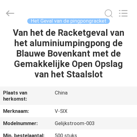
Guangzhou
Dunya
Sports
Ltd..
All
Het Geval van de pingpongracket
Rights
Reserved.
Van het de Racketgeval van
THUIS
het aluminiumpingpong de
PRODUCTEN
Blauwe Bovenkant met de
Gemakkelijke Open Opslag
OVER
van het Staalslot
ONS
Plaats van
China
herkomst:
FABRIEKSTOCHT
Merknaam:
V-SIX
KWALITEITSCONTROLE
Modelnummer:
Gelijkstroom-003
Min. bestelaantal:
500 stuks