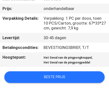
NEEM
Prijs:
onderhandelbaar
CONTACT
MET
Verpakking Details:
Verpakking: 1 PC per doos, toen
10 PCS/Carton, grootte: 67*33*27
ONS
cm, gewicht: 7,9 kg
OP
Levertijd:
30-45 dagen
Betalingscondities:
BEVESTIGINGSBRIEF, T/T
VRAAG
Hoogtepunt:
,
EEN
Het Geval van de pingpongknuppel
Het Geval van de pingpongpeddel
OFFERTE
BESTE PRIJS
SITEMAP
PRIVACY
POLICY