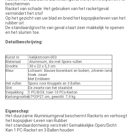
beschermen
Racket van schade. Het gebruiken van het racketgeval
vermindert het stof
Op het gezicht van uw blad en breid het kopspijkerleven van het
rubber uit.
De standaardgrootte van geval staat zeer makkelijk te openen
en het sluiten toe.
Detailbeschrijving:
Kunst nr.
Gelijkstroom-003
Materiaal
Aluminium, die met Spons vullen
Grootte
30 x 22 x 5,3 cm
Kleur
Lichaam: blauwe bovenkant en bodem, zilveren rand
Hoek: zwart
Met Embleem
Het vullen
Spons voor Knuppels en 3 Ballen
Slot
De zwarte van het staalslot
Verpakking
1 PC/BOX, toen 10 PCs-Karton
Kartongrootte
67*33*27 cm, gewicht: 7,9 kg
Eigenschap:
Het duurzame Aluminiumgeval beschermt Rackets en verhoogt
het kopspijker-Leven van Rubber
Het standaardontwerp verstrekt Gemakkelijke Open/Dicht
Kan 1 PC-Racket en 3 Ballen houden