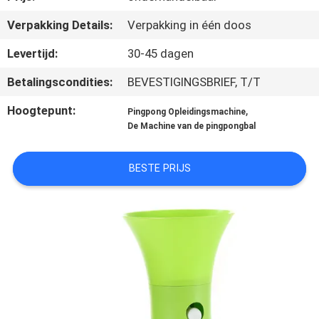
NEEM
Verpakking Details:
Verpakking in één doos
CONTACT
MET
Levertijd:
30-45 dagen
ONS
Betalingscondities:
BEVESTIGINGSBRIEF, T/T
OP
Hoogtepunt:
,
Pingpong Opleidingsmachine
De Machine van de pingpongbal
VRAAG
BESTE PRIJS
EEN
OFFERTE
SITEMAP
PRIVACY
POLICY