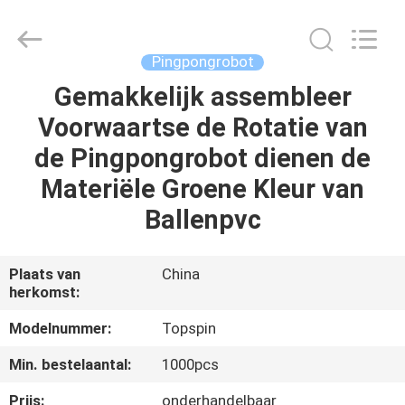
Guangzhou
Dunya
Sports
Ltd..
All
Pingpongrobot
Rights
Reserved.
Gemakkelijk assembleer
THUIS
Voorwaartse de Rotatie van
PRODUCTEN
de Pingpongrobot dienen de
Materiële Groene Kleur van
OVER
Ballenpvc
ONS
Plaats van
China
herkomst:
FABRIEKSTOCHT
Modelnummer:
Topspin
KWALITEITSCONTROLE
Min. bestelaantal:
1000pcs
Prijs:
onderhandelbaar