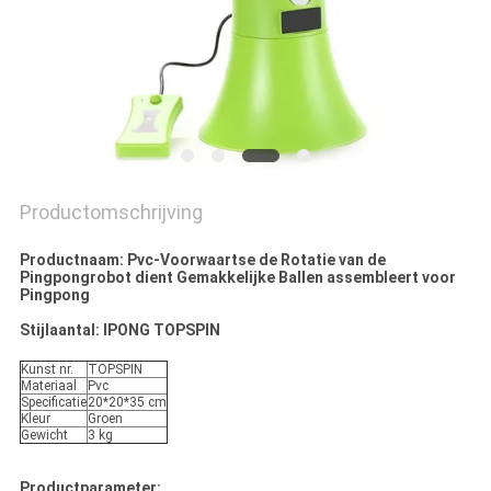
Productomschrijving
Productnaam: Pvc-Voorwaartse de Rotatie van de
Pingpongrobot dient Gemakkelijke Ballen assembleert voor
Pingpong
Stijlaantal: IPONG TOPSPIN
Kunst nr.
TOPSPIN
Materiaal
Pvc
Specificatie
20*20*35 cm
Kleur
Groen
Gewicht
3 kg
Productparameter: