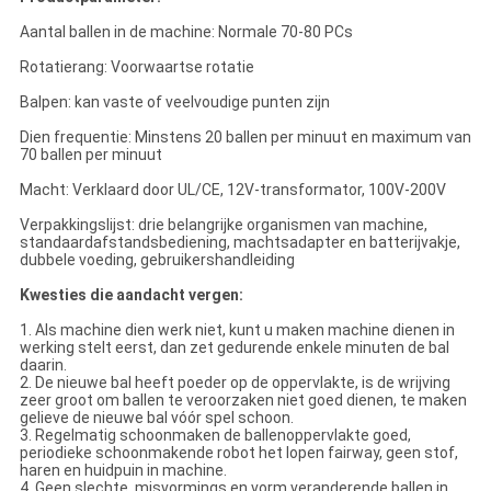
Aantal ballen in de machine: Normale 70-80 PCs
Rotatierang: Voorwaartse rotatie
Balpen: kan vaste of veelvoudige punten zijn
Dien frequentie: Minstens 20 ballen per minuut en maximum van
70 ballen per minuut
Macht: Verklaard door UL/CE, 12V-transformator, 100V-200V
Verpakkingslijst: drie belangrijke organismen van machine,
standaardafstandsbediening, machtsadapter en batterijvakje,
dubbele voeding, gebruikershandleiding
Kwesties die aandacht vergen:
1. Als machine dien werk niet, kunt u maken machine dienen in
werking stelt eerst, dan zet gedurende enkele minuten de bal
daarin.
2. De nieuwe bal heeft poeder op de oppervlakte, is de wrijving
zeer groot om ballen te veroorzaken niet goed dienen, te maken
gelieve de nieuwe bal vóór spel schoon.
3. Regelmatig schoonmaken de ballenoppervlakte goed,
periodieke schoonmakende robot het lopen fairway, geen stof,
haren en huidpuin in machine.
4. Geen slechte, misvormings en vorm veranderende ballen in