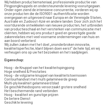
Wij hebben productiemateriaal, professionele productie van
Pingpongknuppels en ondersteunende levering vooruitgegaan.
Onder ogen ziend de intensieve concurrentie, vorderen wij op
onze producten die de ISO9001-authentificatie worden
overgegaan en uitgevoerd naar Europa en de Verenigde Staten,
Australië en Zuidoost-Azië en andere landen. Door zich zich het
voortdurende ontwikkelen van nieuwe producten, het uitbreiden
van productieschaal en het versterken van communicatie met
cliënten, hebben wij ons product goed en gevestigde goede
zakenrelaties met veel voorname ondernemingen van huis en
aan boord verbeterd.
Wij zullen zaken met het doel „ononderbroken innovatie,
kwaliteitsperfectie, klant blijven doen eerst“ de hele tijd, en wij
verheugen ons op uw het bezoeken en het raadplegen.
Eigenschap:
Hoog - de Knuppel van het kwaliteitspingpong
Hoge snelheid & Prestaties
Hoog - de volgzame knuppel van kwaliteitstoernooien
Contourhandvat met multi gelamineerde greep
Multi-ply kwaliteit gelamineerd blad
De geschiktheidsspons veroorzaakt grotere snelheid
Het beschermende rand verbinden
Hoog - kwaliteit en gunstige prijzen
De betere Dienst
Geschikte levering