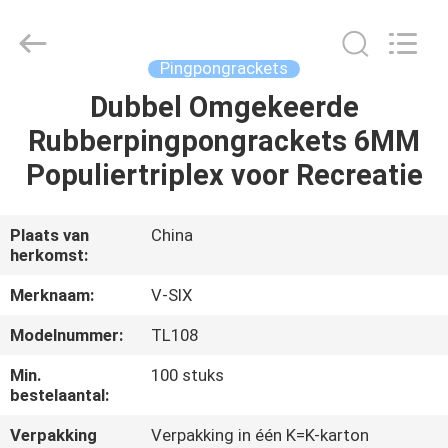
Guangzhou
Dunya
Sports
Ltd..
All
Pingpongrackets
Rights
Reserved.
Dubbel Omgekeerde
THUIS
Rubberpingpongrackets 6MM
PRODUCTEN
Populiertriplex voor Recreatie
OVER
Plaats van
China
herkomst:
ONS
Merknaam:
V-SIX
FABRIEKSTOCHT
Modelnummer:
TL108
Min.
100 stuks
KWALITEITSCONTROLE
bestelaantal:
Verpakking
Verpakking in één K=K-karton