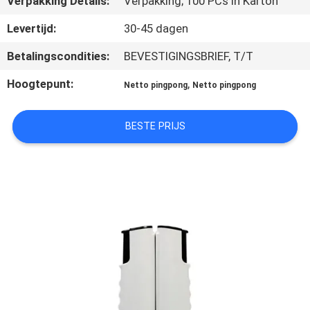
Verpakking Details:
Verpakking; 100 PCs in Karton
NEEM
CONTACT
Levertijd:
30-45 dagen
MET
Betalingscondities:
BEVESTIGINGSBRIEF, T/T
ONS
Hoogtepunt:
,
Netto pingpong
Netto pingpong
OP
BESTE PRIJS
VRAAG
EEN
OFFERTE
SITEMAP
PRIVACY
POLICY