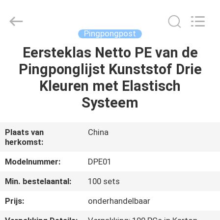
Guangzhou
Dunya
Sports
Ltd..
All
Pingpongpost
Rights
Reserved.
Eersteklas Netto PE van de
THUIS
Pingponglijst Kunststof Drie
PRODUCTEN
Kleuren met Elastisch
Systeem
OVER
ONS
Plaats van
China
herkomst:
FABRIEKSTOCHT
Modelnummer:
DPE01
Min. bestelaantal:
100 sets
KWALITEITSCONTROLE
Prijs:
onderhandelbaar