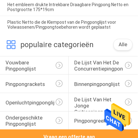
Het embleem drukte Intrekbare Draagbare Pingpong Netto en
Postgrootte 175*19cm
Plastic Netto die de Klempost van de Pingponglijst voor
Volwassenen/Pingpongtoebehoren wordt geplaatst
populaire categorieën
Alle
Vouwbare 
De Lijst Van Het De 
Pingponglijst
Concurrentiepingpong
Pingpongrackets
Binnenpingponglijst
De Lijst Van Het 
Openluchtpingponglijst
Jonge 
Geitjespingpong
Ondergeschikte 
Pingpongreeks
Pingponglijst
Vraag een offerte aan