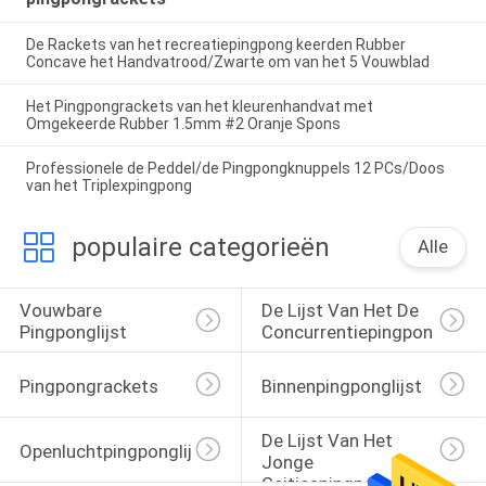
De Rackets van het recreatiepingpong keerden Rubber
Concave het Handvatrood/Zwarte om van het 5 Vouwblad
Het Pingpongrackets van het kleurenhandvat met
Omgekeerde Rubber 1.5mm #2 Oranje Spons
Professionele de Peddel/de Pingpongknuppels 12 PCs/Doos
van het Triplexpingpong
populaire categorieën
Alle
Vouwbare 
De Lijst Van Het De 
Pingponglijst
Concurrentiepingpong
Pingpongrackets
Binnenpingponglijst
De Lijst Van Het 
Openluchtpingponglijst
Jonge 
Geitjespingpong