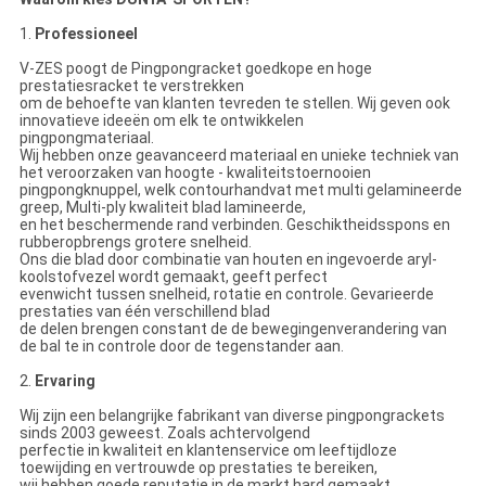
1.
Professioneel
V-ZES poogt de Pingpongracket goedkope en hoge
prestatiesracket te verstrekken
om de behoefte van klanten tevreden te stellen. Wij geven ook
innovatieve ideeën om elk te ontwikkelen
pingpongmateriaal.
Wij hebben onze geavanceerd materiaal en unieke techniek van
het veroorzaken van hoogte - kwaliteitstoernooien
pingpongknuppel, welk contourhandvat met multi gelamineerde
greep, Multi-ply kwaliteit blad lamineerde,
en het beschermende rand verbinden. Geschiktheidsspons en
rubberopbrengs grotere snelheid.
Ons die blad door combinatie van houten en ingevoerde aryl-
koolstofvezel wordt gemaakt, geeft perfect
evenwicht tussen snelheid, rotatie en controle. Gevarieerde
prestaties van één verschillend blad
de delen brengen constant de de bewegingenverandering van
de bal te in controle door de tegenstander aan.
2.
Ervaring
Wij zijn een belangrijke fabrikant van diverse pingpongrackets
sinds 2003 geweest. Zoals achtervolgend
perfectie in kwaliteit en klantenservice om leeftijdloze
toewijding en vertrouwde op prestaties te bereiken,
wij hebben goede reputatie in de markt hard gemaakt.