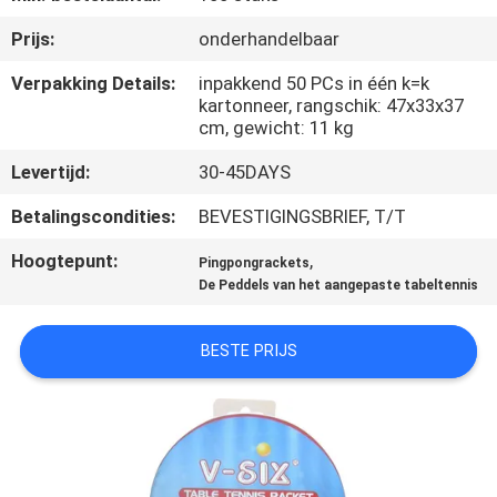
NEEM
Prijs:
onderhandelbaar
CONTACT
MET
Verpakking Details:
inpakkend 50 PCs in één k=k
kartonneer, rangschik: 47x33x37
ONS
cm, gewicht: 11 kg
OP
Levertijd:
30-45DAYS
Betalingscondities:
BEVESTIGINGSBRIEF, T/T
VRAAG
Hoogtepunt:
,
EEN
Pingpongrackets
De Peddels van het aangepaste tabeltennis
OFFERTE
BESTE PRIJS
SITEMAP
PRIVACY
POLICY