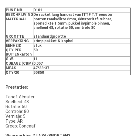
PUNT NR.
D101
BESCHRIJVING
De racket lang handvat van ITTF T.T éénster
MATERIAAL
houten raadsdikte 6mm, éénsterittf-rubber,
sponsdikte 1.5mm, pukkel in/pimple binnen,
snelheid 48, rotatie 50, controle 80
GROOTTE
standaardgrootte
VERPAKKING
krimp pakket & kopbal
EENHEID
stuk
QTY PER
50
BUITENkarton
G.W.
11
CUBAGE (CBM)
0,057
MEAS
47*33*37
QTY/20
50850
Prestaties:
Tarief: éénster
Snelheid: 48
Rotatie: 50
Controle: 80
Vernisje: 5
Type: AR
Greep: Concaaf
Waarom kies DUNYA-SPORTEN?