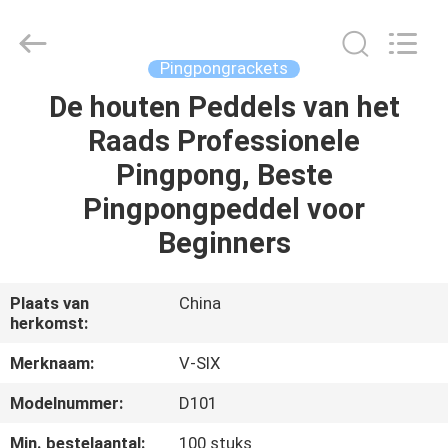
Guangzhou
Dunya
Sports
Ltd..
All
Pingpongrackets
Rights
Reserved.
De houten Peddels van het
THUIS
Raads Professionele
PRODUCTEN
Pingpong, Beste
Pingpongpeddel voor
OVER
Beginners
ONS
Plaats van
China
herkomst:
FABRIEKSTOCHT
Merknaam:
V-SIX
KWALITEITSCONTROLE
Modelnummer:
D101
Min. bestelaantal:
100 stuks