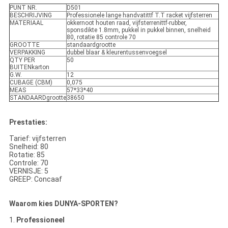
PUNT NR.
D501
BESCHRIJVING
Professionele lange handvatittf T.T racket vijfsterren
MATERIAAL
okkernoot houten raad, vijfsterrenittf-rubber,
sponsdikte 1.8mm, pukkel in pukkel binnen, snelheid
80, rotatie 85 controle 70
GROOTTE
standaardgrootte
VERPAKKING
dubbel blaar & kleurentussenvoegsel
QTY PER
50
BUITENkarton
G.W.
12
CUBAGE (CBM)
0,075
MEAS
57*33*40
STANDAARDgrootte
38650
Prestaties:
Tarief: vijfsterren
Snelheid: 80
Rotatie: 85
Controle: 70
VERNISJE: 5
GREEP: Concaaf
Waarom kies DUNYA-SPORTEN?
1.
Professioneel