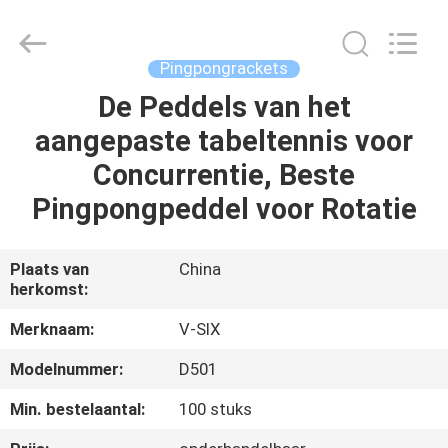
Guangzhou
Dunya
Sports
Ltd..
All
Pingpongrackets
Rights
Reserved.
De Peddels van het
THUIS
aangepaste tabeltennis voor
PRODUCTEN
Concurrentie, Beste
Pingpongpeddel voor Rotatie
OVER
ONS
Plaats van
China
herkomst:
FABRIEKSTOCHT
Merknaam:
V-SIX
Modelnummer:
D501
KWALITEITSCONTROLE
Min. bestelaantal:
100 stuks