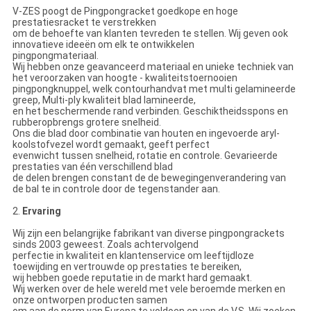
V-ZES poogt de Pingpongracket goedkope en hoge
prestatiesracket te verstrekken
om de behoefte van klanten tevreden te stellen. Wij geven ook
innovatieve ideeën om elk te ontwikkelen
pingpongmateriaal.
Wij hebben onze geavanceerd materiaal en unieke techniek van
het veroorzaken van hoogte - kwaliteitstoernooien
pingpongknuppel, welk contourhandvat met multi gelamineerde
greep, Multi-ply kwaliteit blad lamineerde,
en het beschermende rand verbinden. Geschiktheidsspons en
rubberopbrengs grotere snelheid.
Ons die blad door combinatie van houten en ingevoerde aryl-
koolstofvezel wordt gemaakt, geeft perfect
evenwicht tussen snelheid, rotatie en controle. Gevarieerde
prestaties van één verschillend blad
de delen brengen constant de de bewegingenverandering van
de bal te in controle door de tegenstander aan.
2.
Ervaring
Wij zijn een belangrijke fabrikant van diverse pingpongrackets
sinds 2003 geweest. Zoals achtervolgend
perfectie in kwaliteit en klantenservice om leeftijdloze
toewijding en vertrouwde op prestaties te bereiken,
wij hebben goede reputatie in de markt hard gemaakt.
Wij werken over de hele wereld met vele beroemde merken en
onze ontworpen producten samen