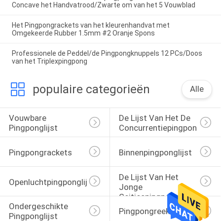
Concave het Handvatrood/Zwarte om van het 5 Vouwblad
Het Pingpongrackets van het kleurenhandvat met
Omgekeerde Rubber 1.5mm #2 Oranje Spons
Professionele de Peddel/de Pingpongknuppels 12 PCs/Doos
van het Triplexpingpong
populaire categorieën
Alle
Vouwbare 
De Lijst Van Het De 
Pingponglijst
Concurrentiepingpong
Pingpongrackets
Binnenpingponglijst
De Lijst Van Het 
Openluchtpingponglijst
Jonge 
Geitjespingpong
Ondergeschikte 
Pingpongreeks
Pingponglijst