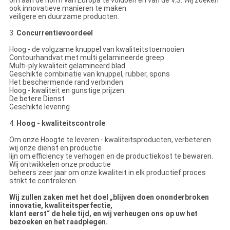
om aan de norm van Europa te voldoen en van de V.S. Wij zoeken
ook innovatieve manieren te maken
veiligere en duurzame producten.
3.
Concurrentievoordeel
Hoog - de volgzame knuppel van kwaliteitstoernooien
Contourhandvat met multi gelamineerde greep
Multi-ply kwaliteit gelamineerd blad
Geschikte combinatie van knuppel, rubber, spons
Het beschermende rand verbinden
Hoog - kwaliteit en gunstige prijzen
De betere Dienst
Geschikte levering
4.
Hoog - kwaliteitscontrole
Om onze Hoogte te leveren - kwaliteitsproducten, verbeteren
wij onze dienst en productie
lijn om efficiency te verhogen en de productiekost te bewaren.
Wij ontwikkelen onze productie
beheers zeer jaar om onze kwaliteit in elk productief proces
strikt te controleren.
Wij zullen zaken met het doel „blijven doen ononderbroken
innovatie, kwaliteitsperfectie,
klant eerst“ de hele tijd, en wij verheugen ons op uw het
bezoeken en het raadplegen.