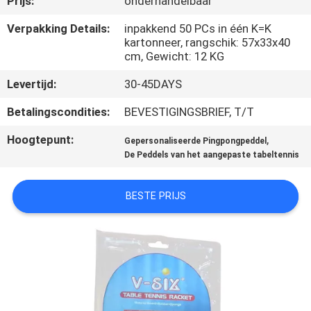
Prijs:
onderhandelbaar
NEEM
CONTACT
Verpakking Details:
inpakkend 50 PCs in één K=K
kartonneer, rangschik: 57x33x40
MET
cm, Gewicht: 12 KG
ONS
Levertijd:
30-45DAYS
OP
Betalingscondities:
BEVESTIGINGSBRIEF, T/T
Hoogtepunt:
,
VRAAG
Gepersonaliseerde Pingpongpeddel
De Peddels van het aangepaste tabeltennis
EEN
OFFERTE
BESTE PRIJS
SITEMAP
PRIVACY
POLICY