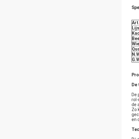
Spe
Art
Lij
Ka
Be
Wie
Qua
N.W
G.W
Pro
De 
De 
rol
de 
Zo 
gec
en 
Tec