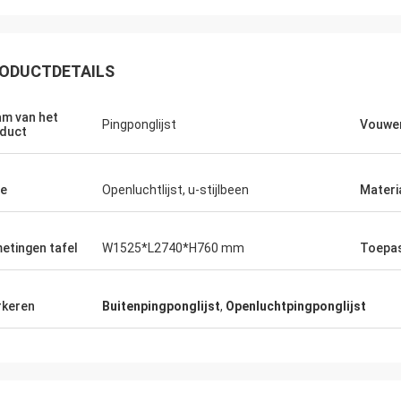
ODUCTDETAILS
m van het
Pingponglijst
Vouwe
duct
e
Openluchtlijst, u-stijlbeen
Materi
Julien
Anders D
etingen tafel
W1525*L2740*H760 mm
Toepa
 KENHO Het schijnt dat wij hebben
Dank u voor goede kwalit
atsApp-Ballen terugkoppelen zeer
op tijd voor onze Lijsten
goed zijn Dank voor uw baan
keren
Buitenpingponglijst
,
Openluchtpingponglijst