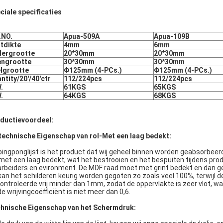
ciale specificaties
.NO.
Apua-509A
Apua-109B
stdikte
4mm
6mm
dergrootte
20*30mm
20*30mm
engrootte
30*30mm
30*30mm
lgrootte
Φ125mm (4-PCs.)
Φ125mm (4-PCs.)
ntity/20'/40'ctr
112/224pcs
112/224pcs
.
61KGS
65KGS
.
64KGS
68KGS
ductievoordeel:
technische Eigenschap van rol-Met een laag bedekt:
pingponglijst is het product dat wij geheel binnen worden geabsorbee
-met een laag bedekt, wat het bestrooien en het bespuiten tijdens pr
arbeiders en evironment. De MDF raad moet met grint bedekt en dan ged
kan het schilderen keurig worden gegoten zo zoals veel 100%, terwijl de
ontroleerde vrij minder dan 1mm, zodat de oppervlakte is zeer vlot, wa
de wrijvingcoëfficiënt is niet meer dan 0,6.
hnische Eigenschap van het Schermdruk: