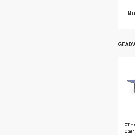
Mar
GEADV
OT -
Open