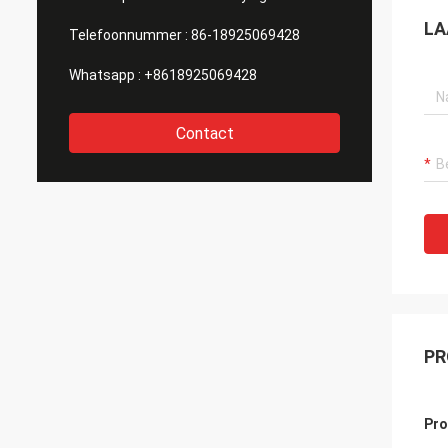
LA
Telefoonnummer :
86-18925069428
Whatsapp :
+8618925069428
Contact
PR
Pro