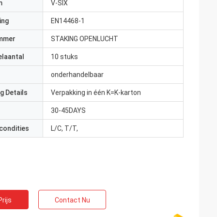
m
V-SIX
ing
EN14468-1
mmer
STAKING OPENLUCHT
elaantal
10 stuks
onderhandelbaar
g Details
Verpakking in één K=K-karton
30-45DAYS
condities
L/C, T/T,
rijs
Contact Nu