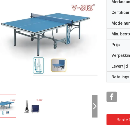
Merknaa
Certificer
Modelnu
Min. best
Prijs
Verpakkin
Levertijd
Betalings
Beste P