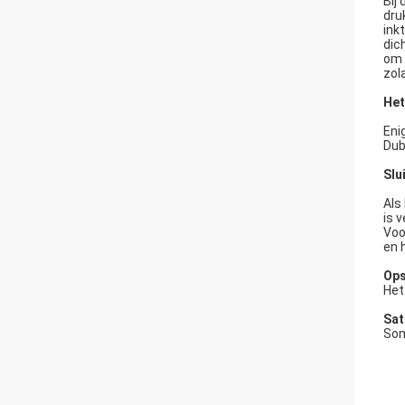
Bij
druk
ink
dic
om 
zola
Het
Eni
Dub
Slu
Als
is v
Voo
en h
Ops
Het
Sat
Som