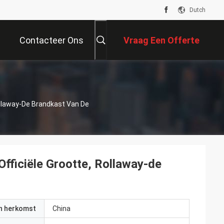
Dutch
Contacteer Ons
Vraag Een Offerte
Aan
Rollaway-De Brandkast Van De
Officiële Grootte, Rollaway-de
an herkomst
China