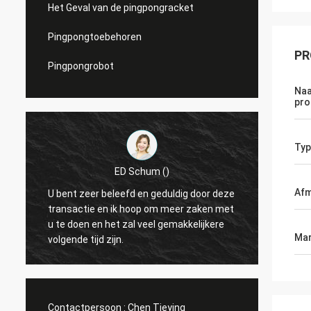
Het Geval van de pingpongracket
Pingpongtoebehoren
PR
Pingpongrobot
Naa
pro
Typ
ED Schum ()
Afm
U bent zeer beleefd en geduldig door deze
Hello,
transactie en ik hoop om meer zaken met
met Wh
u te doen en het zal veel gemakkelijkere
Mar
volgende tijd zijn.
Contactpersoon :
Chen Tieying