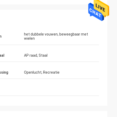
het dubbele vouwen, beweegbaar met
n
wielen
aal
AP raad, Staal
ahl
Mohammed Saqallah
ssing
Openlucht, Recreatie
eit en verzending
de goede dienst en levert op tijd, zeer
 en Knuppels
dankt u