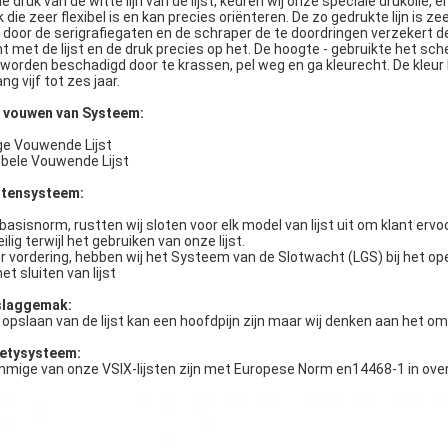
 de druk van de witte lijn van de lijst, keuren wij onze speciale drukoli
 die zeer flexibel is en kan precies oriënteren. De zo gedrukte lijn is zee
t door de serigrafiegaten en de schraper de te doordringen verzekert d
ht met de lijst en de druk precies op het. De hoogte - gebruikte het sch
worden beschadigd door te krassen, pel weg en ga kleurecht. De kleur k
ng vijf tot zes jaar.
 vouwen van Systeem:
ge Vouwende Lijst
bele Vouwende Lijst
itensysteem:
 basisnorm, rustten wij sloten voor elk model van lijst uit om klant ervo
eilig terwijl het gebruiken van onze lijst.
r vordering, hebben wij het Systeem van de Slotwacht (LGS) bij het op
et sluiten van lijst
laggemak:
 opslaan van de lijst kan een hoofdpijn zijn maar wij denken aan het o
etysysteem:
mige van onze VSIX-lijsten zijn met Europese Norm en14468-1 in ov