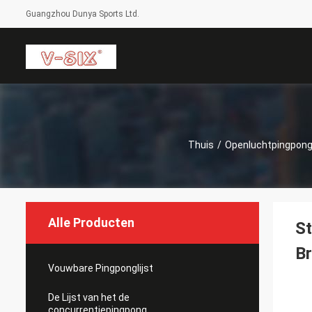
Guangzhou Dunya Sports Ltd.
Thuis
/
Openluchtpingpongl
Alle Producten
St
Br
Vouwbare Pingponglijst
De Lijst van het de
concurrentiepingpong