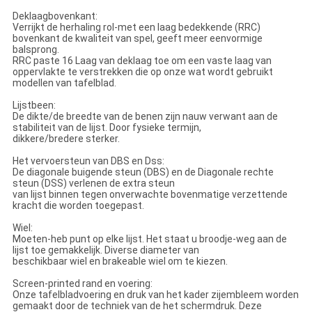
Deklaagbovenkant:
Verrijkt de herhaling rol-met een laag bedekkende (RRC)
bovenkant de kwaliteit van spel, geeft meer eenvormige
balsprong.
RRC paste 16 Laag van deklaag toe om een vaste laag van
oppervlakte te verstrekken die op onze wat wordt gebruikt
modellen van tafelblad.
Lijstbeen:
De dikte/de breedte van de benen zijn nauw verwant aan de
stabiliteit van de lijst. Door fysieke termijn,
dikkere/bredere sterker.
Het vervoersteun van DBS en Dss:
De diagonale buigende steun (DBS) en de Diagonale rechte
steun (DSS) verlenen de extra steun
van lijst binnen tegen onverwachte bovenmatige verzettende
kracht die worden toegepast.
Wiel:
Moeten-heb punt op elke lijst. Het staat u broodje-weg aan de
lijst toe gemakkelijk. Diverse diameter van
beschikbaar wiel en brakeable wiel om te kiezen.
Screen-printed rand en voering:
Onze tafelbladvoering en druk van het kader zijembleem worden
gemaakt door de techniek van de het schermdruk. Deze