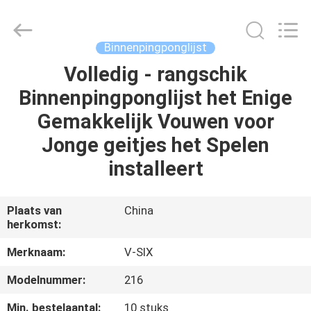
Guangzhou
Dunya
Sports
Ltd..
All
Binnenpingponglijst
Rights
Reserved.
Volledig - rangschik
THUIS
Binnenpingponglijst het Enige
PRODUCTEN
Gemakkelijk Vouwen voor
Jonge geitjes het Spelen
OVER
installeert
ONS
Plaats van
China
herkomst:
FABRIEKSTOCHT
Merknaam:
V-SIX
KWALITEITSCONTROLE
Modelnummer:
216
Min. bestelaantal:
10 stuks