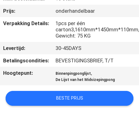
NEEM
Prijs:
onderhandelbaar
CONTACT
MET
Verpakking Details:
1pcs per één
carton3,1610mm*1450mm*110mm
ONS
Gewicht: 75 KG
OP
Levertijd:
30-45DAYS
Betalingscondities:
BEVESTIGINGSBRIEF, T/T
VRAAG
Hoogtepunt:
,
EEN
Binnenpingponglijst
De Lijst van het Midsizepingpong
OFFERTE
BESTE PRIJS
SITEMAP
PRIVACY
POLICY