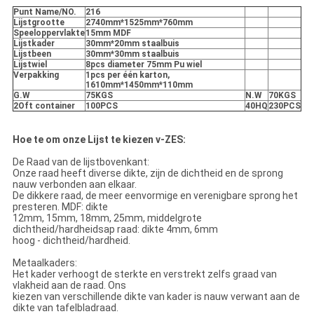
Punt Name/NO.
216
Lijstgrootte
2740mm*1525mm*760mm
Speeloppervlakte
15mm MDF
Lijstkader
30mm*20mm staalbuis
Lijstbeen
30mm*30mm staalbuis
Lijstwiel
8pcs diameter 75mm Pu wiel
Verpakking
1pcs per één karton,
1610mm*1450mm*110mm
G.W
75KGS
N.W
70KGS
2Oft container
100PCS
40HQ
230PCS
Hoe te om onze Lijst te kiezen v-ZES:
De Raad van de lijstbovenkant:
Onze raad heeft diverse dikte, zijn de dichtheid en de sprong
nauw verbonden aan elkaar.
De dikkere raad, de meer eenvormige en verenigbare sprong het
presteren. MDF: dikte
12mm, 15mm, 18mm, 25mm, middelgrote
dichtheid/hardheidsap raad: dikte 4mm, 6mm
hoog - dichtheid/hardheid.
Metaalkaders:
Het kader verhoogt de sterkte en verstrekt zelfs graad van
vlakheid aan de raad. Ons
kiezen van verschillende dikte van kader is nauw verwant aan de
dikte van tafelbladraad.