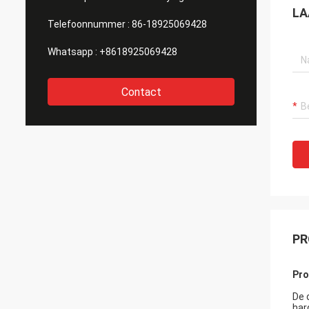
LA
Telefoonnummer :
86-18925069428
Whatsapp :
+8618925069428
Contact
PR
Pro
De 
har