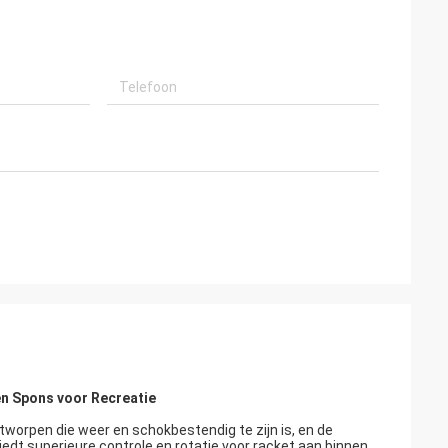
n Spons voor Recreatie
worpen die weer en schokbestendig te zijn is, en de
edt superieure controle en rotatie voor racket aan binnen