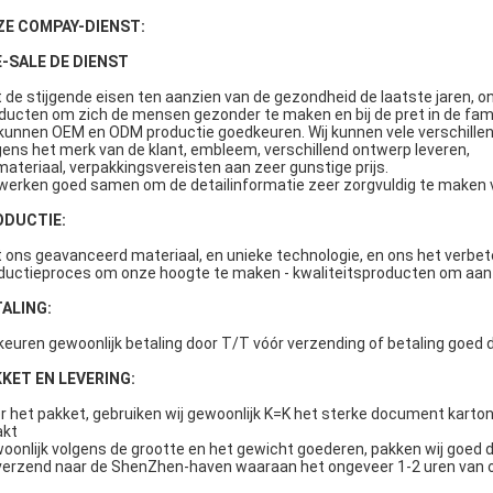
ZE COMPAY-DIENST:
-SALE DE DIENST
 de stijgende eisen ten aanzien van de gezondheid de laatste jaren, on
ducten om zich de mensen gezonder te maken en bij de pret in de famil
 kunnen OEM en ODM productie goedkeuren. Wij kunnen vele verschill
gens het merk van de klant, embleem, verschillend ontwerp leveren,
materiaal, verpakkingsvereisten aan zeer gunstige prijs.
 werken goed samen om de detailinformatie zeer zorgvuldig te maken vó
ODUCTIE:
 ons geavanceerd materiaal, en unieke technologie, en ons het verbete
ductieproces om onze hoogte te maken - kwaliteitsproducten om aan 
ALING:
 keuren gewoonlijk betaling door T/T vóór verzending of betaling goed d
KET EN LEVERING:
r het pakket, gebruiken wij gewoonlijk K=K het sterke document karton
akt
oonlijk volgens de grootte en het gewicht goederen, pakken wij goed d
verzend naar de ShenZhen-haven waaraan het ongeveer 1-2 uren van o