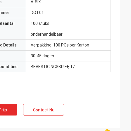
m
V-SIX
mmer
DOT01
elaantal
100 stuks
onderhandelbaar
g Details
Verpakking: 100 PCs per Karton
30-45 dagen
condities
BEVESTIGINGSBRIEF, T/T
rijs
Contact Nu