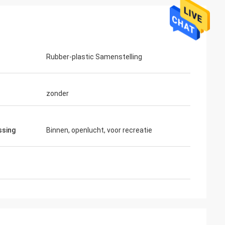
Rubber-plastic Samenstelling
zonder
ssing
Binnen, openlucht, voor recreatie
ahl
Mohammed Saqallah
eit en verzending
de goede dienst en levert op tijd, zeer
 en Knuppels
dankt u