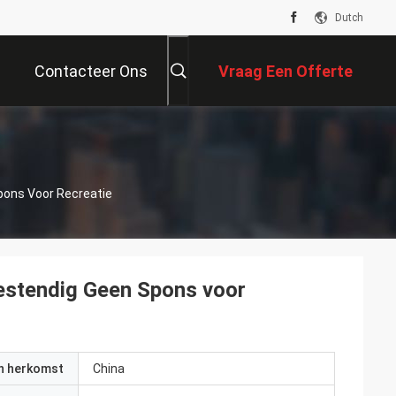
Dutch
Contacteer Ons
Vraag Een Offerte
Aan
pons Voor Recreatie
estendig Geen Spons voor
an herkomst
China