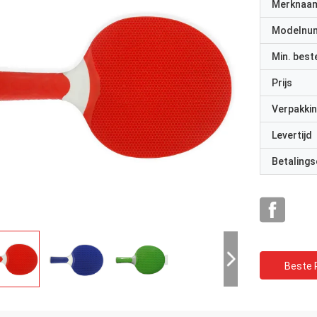
Merknaa
Modelnu
Min. best
Prijs
Verpakkin
Levertijd
Betalings
Beste P