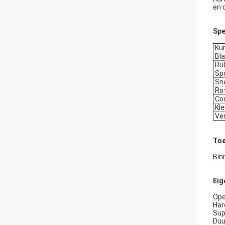
en 
Spe
Kun
Bl
Ru
Sp
Sne
Rot
Con
Kle
Ver
Toe
Bin
Eig
Ope
Har
Sup
Duu