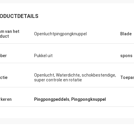
ODUCTDETAILS
m van het
Openluchtpingpongknuppel
Blade
duct
ber
Pukkel uit
spons
Openlucht, Waterdichte, schokbestendige,
Julien
ctie
Toepa
super controle en rotatie
Anders D
 KENHO Het schijnt dat wij hebben
Dank u voor goede kwalit
atsApp-Ballen terugkoppelen zeer
op tijd voor onze Lijsten
keren
Pingpongpeddels
,
Pingpongknuppel
goed zijn Dank voor uw baan