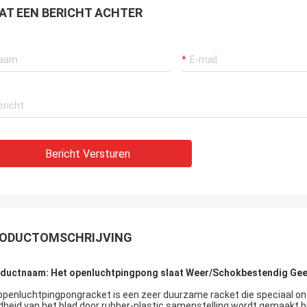
AT EEN BERICHT ACHTER
Bericht Versturen
ODUCTOMSCHRIJVING
ductnaam: Het openluchtpingpong slaat Weer/Schokbestendig Gee
openluchtpingpongracket is een zeer duurzame racket die speciaal ont
dheid van het blad door rubber-plastic samenstelling wordt gemaakt bi