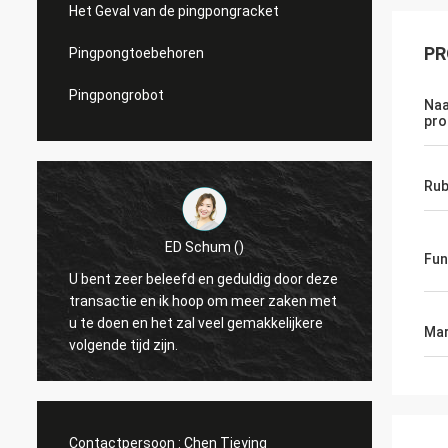
Het Geval van de pingpongracket
PR
Pingpongtoebehoren
Pingpongrobot
Naa
pro
Rub
ED Schum ()
Fun
U bent zeer beleefd en geduldig door deze
Hello,
transactie en ik hoop om meer zaken met
met Wh
u te doen en het zal veel gemakkelijkere
Mar
volgende tijd zijn.
Contactpersoon :
Chen Tieying