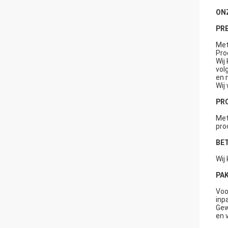
ON
PRE
Met
Pro
Wij
vol
en 
Wij
PR
Met
pro
BET
Wij
PAK
Voo
inp
Gew
en 