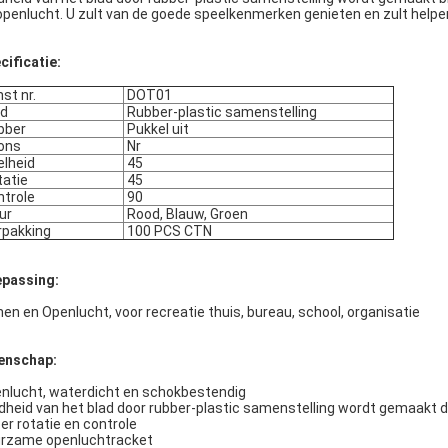
openlucht. U zult van de goede speelkenmerken genieten en zult helpe
cificatie:
st nr.
DOT01
ad
Rubber-plastic samenstelling
bber
Pukkel uit
ons
Nr
lheid
45
atie
45
trole
90
ur
Rood, Blauw, Groen
pakking
100 PCS CTN
passing:
nen en Openlucht, voor recreatie thuis, bureau, school, organisatie
enschap:
nlucht, waterdicht en schokbestendig
dheid van het blad door rubber-plastic samenstelling wordt gemaakt d
er rotatie en controle
rzame openluchtracket