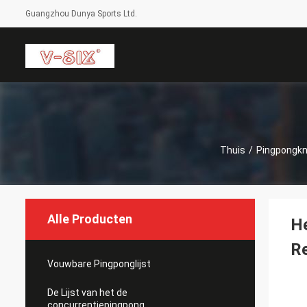
Guangzhou Dunya Sports Ltd.
Thuis
/
Pingpongkn
Alle Producten
He
Re
Vouwbare Pingponglijst
De Lijst van het de
concurrentiepingpong