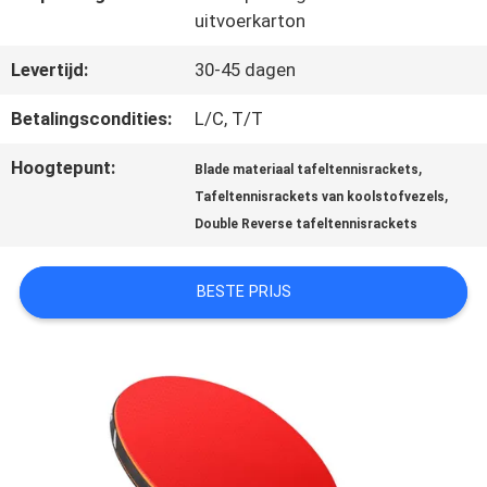
uitvoerkarton
NEEM
Levertijd:
30-45 dagen
CONTACT
Betalingscondities:
L/C, T/T
MET
Hoogtepunt:
,
Blade materiaal tafeltennisrackets
,
Tafeltennisrackets van koolstofvezels
ONS
Double Reverse tafeltennisrackets
OP
BESTE PRIJS
VRAAG
EEN
OFFERTE