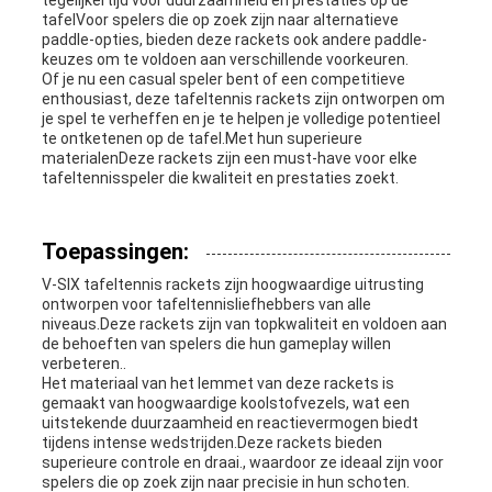
tegelijkertijd voor duurzaamheid en prestaties op de
tafelVoor spelers die op zoek zijn naar alternatieve
paddle-opties, bieden deze rackets ook andere paddle-
keuzes om te voldoen aan verschillende voorkeuren.
Of je nu een casual speler bent of een competitieve
enthousiast, deze tafeltennis rackets zijn ontworpen om
je spel te verheffen en je te helpen je volledige potentieel
te ontketenen op de tafel.Met hun superieure
materialenDeze rackets zijn een must-have voor elke
tafeltennisspeler die kwaliteit en prestaties zoekt.
Toepassingen:
V-SIX tafeltennis rackets zijn hoogwaardige uitrusting
ontworpen voor tafeltennisliefhebbers van alle
niveaus.Deze rackets zijn van topkwaliteit en voldoen aan
de behoeften van spelers die hun gameplay willen
verbeteren..
Het materiaal van het lemmet van deze rackets is
gemaakt van hoogwaardige koolstofvezels, wat een
uitstekende duurzaamheid en reactievermogen biedt
tijdens intense wedstrijden.Deze rackets bieden
superieure controle en draai., waardoor ze ideaal zijn voor
spelers die op zoek zijn naar precisie in hun schoten.