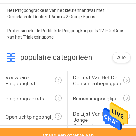
Het Pingpongrackets van het kleurenhandvat met
Omgekeerde Rubber 1.5mm #2 Oranje Spons
Professionele de Peddel/de Pingpongknuppels 12 PCs/Doos
van het Triplexpingpong
populaire categorieën
Alle
Vouwbare 
De Lijst Van Het De 
Pingponglijst
Concurrentiepingpong
Pingpongrackets
Binnenpingponglijst
De Lijst Van Het 
Openluchtpingponglijst
Jonge 
Geitjespingpong
Ondergeschikte 
Pingpongreeks
Vraag een offerte aan