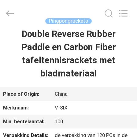
Guangzhou
Dunya
Sports
Ltd..
Pingpongrackets
All
Rights
Double Reverse Rubber
THUIS
Reserved.
Paddle en Carbon Fiber
PRODUCTEN
tafeltennisrackets met
bladmateriaal
OVER
ONS
Place of Origin:
China
Merknaam:
V-SIX
FABRIEKSTOCHT
Min. bestelaantal:
100
KWALITEITSCONTROLE
Verpakking Details:
de verpakking van 120 PCs in de