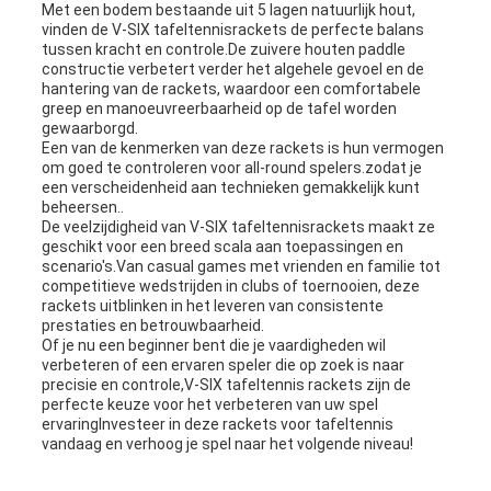
Met een bodem bestaande uit 5 lagen natuurlijk hout,
vinden de V-SIX tafeltennisrackets de perfecte balans
tussen kracht en controle.De zuivere houten paddle
constructie verbetert verder het algehele gevoel en de
hantering van de rackets, waardoor een comfortabele
greep en manoeuvreerbaarheid op de tafel worden
gewaarborgd.
Een van de kenmerken van deze rackets is hun vermogen
om goed te controleren voor all-round spelers.zodat je
een verscheidenheid aan technieken gemakkelijk kunt
beheersen..
De veelzijdigheid van V-SIX tafeltennisrackets maakt ze
geschikt voor een breed scala aan toepassingen en
scenario's.Van casual games met vrienden en familie tot
competitieve wedstrijden in clubs of toernooien, deze
rackets uitblinken in het leveren van consistente
prestaties en betrouwbaarheid.
Of je nu een beginner bent die je vaardigheden wil
verbeteren of een ervaren speler die op zoek is naar
precisie en controle,V-SIX tafeltennis rackets zijn de
perfecte keuze voor het verbeteren van uw spel
ervaringInvesteer in deze rackets voor tafeltennis
vandaag en verhoog je spel naar het volgende niveau!