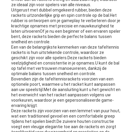
ze ideaal zijn voor spelers van alle niveaus.
Uitgerust met dubbel omgekeerd rubber, bieden deze
rackets uitzonderlijke grip en spin controle op de bal.Het
rubber is ontworpen om je gameplay te verbeteren door je
krachtige opnames met precisie en nauwkeurigheid te
laten uitvoerenOf je nu een beginner of een ervaren speler
bent, deze rackets bieden de perfecte balans tussen
snelheid en controle.
Een van de belangrijkste kenmerken van deze tafeltennis
rackets is hun uitstekende controle, waardoor ze
geschikt zijn voor alle spelers.Deze rackets bieden
veelzijdigheid en consistentie in je opnames.U kunt de bal
op tafel met vertrouwen manoeuvreren, dankzij de
optimale balans tussen snelheid en controle.
Bovendien zijn de tafeltennisrackets voorzien van een
optionele poort, waarmee u het racket kunt aanpassen
aan uw speelstijl.Met de aansluiting kunt u het gewicht en
het evenwicht van het racket aanpassen volgens uw
voorkeuren, waardoor je een gepersonaliseerde game-
ervaring krijgt.
Deze rackets zijn voorzien van een lemmet van puur hout,
wat een traditioneel gevoel en een comfortabele greep
tijdens het spelen biedt.De zuivere houten constructie
voegt een vleugje elegantie toe aan de rackets en zorgt