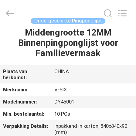
Guangzhou
Dunya
Sports
Ltd..
All
Ondergeschikte Pingponglijst
Rights
Reserved.
Middengrootte 12MM
THUIS
Binnenpingponglijst voor
PRODUCTEN
Familievermaak
OVER
Plaats van
CHINA
herkomst:
ONS
Merknaam:
V-SIX
FABRIEKSTOCHT
Modelnummer:
DY45001
Min. bestelaantal:
10 PCs
KWALITEITSCONTROLE
Verpakking Details:
Inpakkend in karton, 840x840x90
(mm)