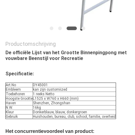
Productomschrijving
De officiële Lijst van het Grootte Binnenpingpong met
vouwbare Beenstijl voor Recreatie
Specificatie:
Art.No
DY45001
Embleem
kan zijn customiized
Toebehoren
1 reeks Netto
Hoogste Grootte
L1525 x W760 x H660 (mm)
Haven
Shenzhen, Zhongshan
N.W.
16kg
Kleur
Donkerblauw, blauw, donkergroen
Gebruik
Huishouden, bureau, club, school, familie, overheid
Het concurrentievoordeel van product: