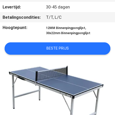
NEEM
Levertijd:
30-45 dagen
CONTACT
Betalingscondities:
T/T, L/C
MET
ONS
Hoogtepunt:
,
12MM Binnenpingponglijst
30x22mm Binnenpingponglijst
OP
BESTE PRIJS
VRAAG
EEN
OFFERTE
SITEMAP
PRIVACY
POLICY