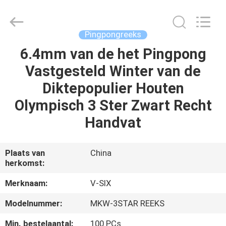
Guangzhou
Dunya
Sports
Ltd..
All
Pingpongreeks
Rights
Reserved.
6.4mm van de het Pingpong
THUIS
Vastgesteld Winter van de
PRODUCTEN
Diktepopulier Houten
Olympisch 3 Ster Zwart Recht
OVER
Handvat
ONS
Plaats van
China
herkomst:
FABRIEKSTOCHT
Merknaam:
V-SIX
KWALITEITSCONTROLE
Modelnummer:
MKW-3STAR REEKS
Min. bestelaantal:
100 PCs