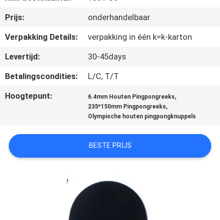
NEEM
Prijs:
onderhandelbaar
CONTACT
MET
Verpakking Details:
verpakking in één k=k-karton
ONS
Levertijd:
30-45days
OP
Betalingscondities:
L/C, T/T
Hoogtepunt:
,
6.4mm Houten Pingpongreeks
VRAAG
,
235*150mm Pingpongreeks
EEN
Olympische houten pingpongknuppels
OFFERTE
BESTE PRIJS
SITEMAP
PRIVACY
POLICY