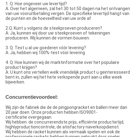
1.
Q: Hoe ongeveer uw levertijd?
A: Over het algemeen, zal het 30 tot 50 dagen na het ontvangen
van uw vooruitbetaling vergen. De specifieke levertijd hangt van
de punten en de hoeveelheid van uw orde af.
2.Q: Kunt u volgens de steekproeven produceren?
A: Ja, kunnen wij door uw steekproeven of tekeningen
produceren. Wij kunnen de vormen bouwen.
3. Q: Test u al uw goederen vóór levering?
A: Ja, hebben wij 100%-test vóór levering
4. Q: Hoe kunnen wij de marktinformatie over het populaire
product krijgen?
A: U kunt ons vertellen welk vriendelijk product u geinteresseerd
bent in, zullen wij het hete verkopende punt aan u elke week
bijwerken.
Concurrentievoordeel:
Wij zijn de fabriek die de de pingpongracket en ballen meer dan
20 jaar doen. Onze producten hebben ISO9001-
certificatie overgegaan.
Wij hebben: de concurrerendste prijs, efficiënte productietijd,
highlyproductioncontrole, de atisfactory naverkoopdienst.
Wij hebben de racket kunnen als vermaak spelen en ook de
professionele rackets hebben kunnen gebruikt door speler.