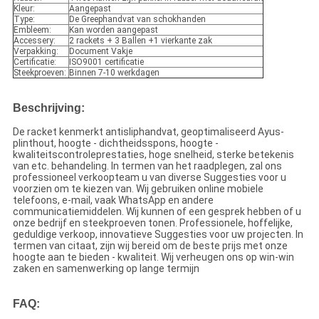
Kleur:
Aangepast
Type:
De Greephandvat van schokhanden
Embleem:
Kan worden aangepast
Accessery:
2 rackets + 3 Ballen +1 vierkante zak
Verpakking:
Document Vakje
Certificatie:
ISO9001 certificatie
Steekproeven:
Binnen 7-10 werkdagen
Beschrijving:
De racket kenmerkt antisliphandvat, geoptimaliseerd Ayus-
plinthout, hoogte - dichtheidsspons, hoogte -
kwaliteitscontroleprestaties, hoge snelheid, sterke betekenis
van etc. behandeling. In termen van het raadplegen, zal ons
professioneel verkoopteam u van diverse Suggesties voor u
voorzien om te kiezen van. Wij gebruiken online mobiele
telefoons, e-mail, vaak WhatsApp en andere
communicatiemiddelen. Wij kunnen of een gesprek hebben of u
onze bedrijf en steekproeven tonen. Professionele, hoffelijke,
geduldige verkoop, innovatieve Suggesties voor uw projecten. In
termen van citaat, zijn wij bereid om de beste prijs met onze
hoogte aan te bieden - kwaliteit. Wij verheugen ons op win-win
zaken en samenwerking op lange termijn
FAQ: