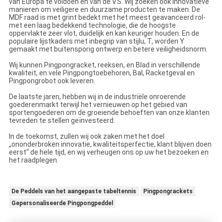
van Europa te voldoen en van de V.S. Wij zoeken ook innovatieve
manieren om veiligere en duurzame producten te maken. De
MDF raad is met grint bedekt met het meest geavanceerd rol-
met een laag bedekkend technologie, die de hoogste
oppervlakte zeer vlot, duidelijk en kan keuriger houden. En de
populaire lijstkaders met inbegrip van stijlu, T, worden Y
gemaakt met buitensporig ontwerp en betere veiligheidsnorm.
Wij kunnen Pingpongracket, reeksen, en Blad in verschillende
kwaliteit, en vele Pingpongtoebehoren, Bal, Racketgeval en
Pingpongrobot ook leveren.
De laatste jaren, hebben wij in de industriële onroerende
goederenmarkt terwijl het vernieuwen op het gebied van
sportengoederen om de groeiende behoeften van onze klanten
tevreden te stellen geïnvesteerd.
In de toekomst, zullen wij ook zaken met het doel
„ononderbroken innovatie, kwaliteitsperfectie, klant blijven doen
eerst“ de hele tijd, en wij verheugen ons op uw het bezoeken en
het raadplegen.
De Peddels van het aangepaste tabeltennis
Pingpongrackets
Gepersonaliseerde Pingpongpeddel