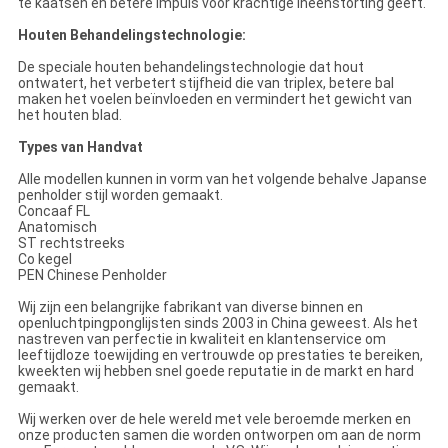
te kaatsen en betere Impuls voor krachtige ineenstorting geeft.
Houten Behandelingstechnologie:
De speciale houten behandelingstechnologie dat hout
ontwatert, het verbetert stijfheid die van triplex, betere bal
maken het voelen beïnvloeden en vermindert het gewicht van
het houten blad.
Types van Handvat
Alle modellen kunnen in vorm van het volgende behalve Japanse
penholder stijl worden gemaakt.
Concaaf FL
Anatomisch
ST rechtstreeks
Co kegel
PEN Chinese Penholder
Wij zijn een belangrijke fabrikant van diverse binnen en
openluchtpingponglijsten sinds 2003 in China geweest. Als het
nastreven van perfectie in kwaliteit en klantenservice om
leeftijdloze toewijding en vertrouwde op prestaties te bereiken,
kweekten wij hebben snel goede reputatie in de markt en hard
gemaakt.
Wij werken over de hele wereld met vele beroemde merken en
onze producten samen die worden ontworpen om aan de norm