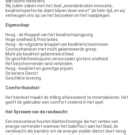
aan boord verbeterd.
Wij zullen zaken met het doel „ononderbroken innovatie,
kwaliteitsperfectie, klant blijven doen eerst“ de hele tijd, en wij
verheugen ons op uw het bezoeken en het raadplegen.
Eigenschap:
Hoog - de Knuppel van het kwaliteitspingpong
Hoge snelheid & Prestaties
Hoog - de volgzame knuppel van kwaliteitstoernooien
Contourhandvat met multi gelamineerde greep
Multi-ply kwaliteit gelamineerd blad
De geschiktheidsspons veroorzaakt grotere snelheid
Het beschermende rand verbinden
Hoog - kwaliteit en gunstige prijzen
De betere Dienst
Geschikte levering
Comforthandvat:
Het handvat maakt de trilling afwisselend te minimaliseren. Het
geeft de gebruiker een comfort voelend in het spel.
Het Systeem van de randwacht:
Een innovatieve houten bladtechnologie die het verlies van
energie vermindert wanneer het baleffect aan het blad, de
randwacht als barrière om de energie sneller dienst doet terug