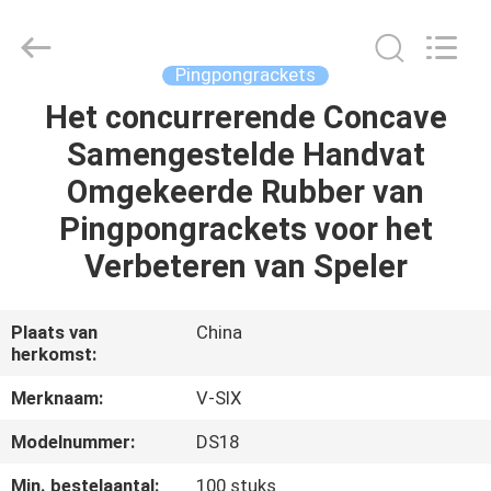
Guangzhou
Dunya
Sports
Ltd..
All
Pingpongrackets
Rights
Reserved.
Het concurrerende Concave
THUIS
Samengestelde Handvat
PRODUCTEN
Omgekeerde Rubber van
Pingpongrackets voor het
OVER
Verbeteren van Speler
ONS
Plaats van
China
herkomst:
FABRIEKSTOCHT
Merknaam:
V-SIX
KWALITEITSCONTROLE
Modelnummer:
DS18
Min. bestelaantal:
100 stuks