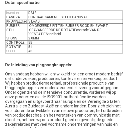
Detailspecificatie:
Kunst nr.
DS18
HANDVAT
CONCAAF SAMENGESTELD HANDVAT
KNUPPELblad
5 LAAG
RUBBER
OMGEKEERDE PITTEN RUBBER ROOD EN ZWART
STIJL
GEAVANCEERDE DE ROTATIEcontrole VAN DE
PRESTATIESsnelheid
SPONS
2.0MM
CONTROLE
55
ROTATIE
51
SPEED
45
De Inleiding van pingpongknuppels:
Ons vandaag hebben wij ontwikkeld tot een groot modern bedrijf
dat onderzoeken, produceren, kan leveren en verkoopproduct.
Wij hebben productiemateriaal, professionele productie van
Pingpongknuppels en ondersteunende levering vooruitgegaan.
Onder ogen ziend de intensieve concurrentie, vorderen wij op
onze producten die de ISO9001-authentificatie worden
overgegaan en uitgevoerd naar Europa en de Verenigde Staten,
Australië en Zuidoost-Azië en andere landen. Door zich zich het
voortdurende ontwikkelen van nieuwe producten, het uitbreiden
van productieschaal en het versterken van communicatie met
cliënten, hebben wij ons product goed en gevestigde goede
zakenrelaties met veel voorname ondernemingen van huis en