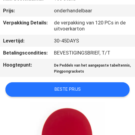
NEEM
Prijs:
onderhandelbaar
CONTACT
MET
Verpakking Details:
de verpakking van 120 PCs in de
uitvoerkarton
ONS
Levertijd:
30-45DAYS
OP
Betalingscondities:
BEVESTIGINGSBRIEF, T/T
VRAAG
Hoogtepunt:
,
De Peddels van het aangepaste tabeltennis
EEN
Pingpongrackets
OFFERTE
BESTE PRIJS
SITEMAP
PRIVACY
POLICY