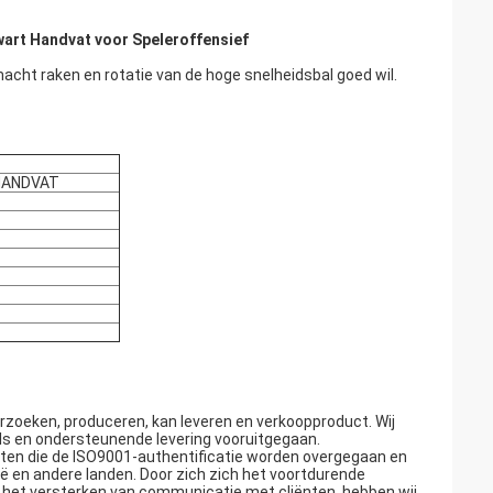
wart Handvat voor Speleroffensief
 macht raken en rotatie van de hoge snelheidsbal goed wil.
HANDVAT
rzoeken, produceren, kan leveren en verkoopproduct. Wij
ls en ondersteunende levering vooruitgegaan.
cten die de ISO9001-authentificatie worden overgegaan en
ë en andere landen. Door zich zich het voortdurende
n het versterken van communicatie met cliënten, hebben wij