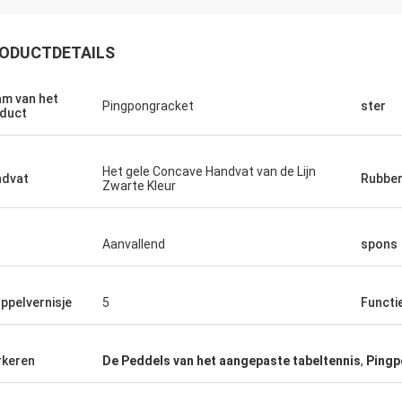
ODUCTDETAILS
m van het
Pingpongracket
ster
duct
Het gele Concave Handvat van de Lijn
dvat
Rubbe
Zwarte Kleur
Julien
Anders D
l
Aanvallend
spons
 KENHO Het schijnt dat wij hebben
Dank u voor goede kwalit
atsApp-Ballen terugkoppelen zeer
op tijd voor onze Lijsten
goed zijn Dank voor uw baan
ppelvernisje
5
Functi
keren
De Peddels van het aangepaste tabeltennis
,
Pingp