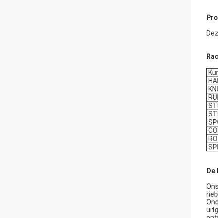
Pro
Dez
Rac
Kun
HA
KNU
RU
ST
ST
SP
CO
RO
SP
De 
Ons
heb
Ond
uit
ont