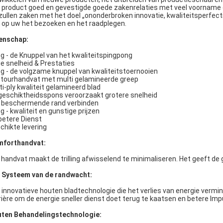
 product goed en gevestigde goede zakenrelaties met veel voorname 
 zullen zaken met het doel „ononderbroken innovatie, kwaliteitsperfectie,
 op uw het bezoeken en het raadplegen.
enschap:
g - de Knuppel van het kwaliteitspingpong
e snelheid & Prestaties
g - de volgzame knuppel van kwaliteitstoernooien
tourhandvat met multi gelamineerde greep
ti-ply kwaliteit gelamineerd blad
geschiktheidsspons veroorzaakt grotere snelheid
 beschermende rand verbinden
g - kwaliteit en gunstige prijzen
betere Dienst
chikte levering
forthandvat:
 handvat maakt de trilling afwisselend te minimaliseren. Het geeft de 
 Systeem van de randwacht:
 innovatieve houten bladtechnologie die het verlies van energie vermi
rière om de energie sneller dienst doet terug te kaatsen en betere Imp
ten Behandelingstechnologie: