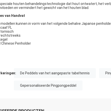
speciale houten behandelingstechnologie dat hout ontwatert, het verbet
nvloeden en vermindert het gewicht van het houten blad.
es van Handvat
e modellen kunnen in vorm van het volgende behalve Japanse penholder
caaf FL
tomisch
rechtstreeks
kegel
 Chinese Penholder
keringen:
De Peddels van het aangepaste tabeltennis
Pin
Gepersonaliseerde Pingpongpeddel
ISEERDE PRODUCTEN