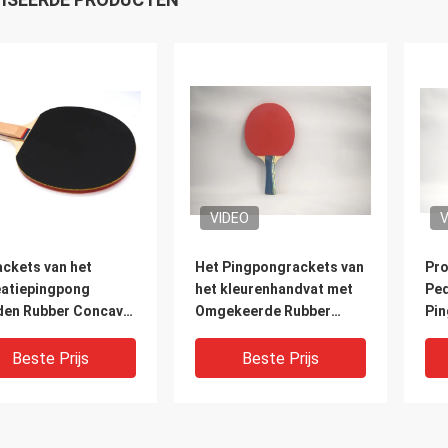
VIDEO
V
ackets van het
Het Pingpongrackets van
Pro
eatiepingpong
het kleurenhandvat met
Ped
den Rubber Concave
Omgekeerde Rubber
Pin
Handvatrood/Zwarte
1.5mm #2 Oranje Spons
PCs
an het 5 Vouwblad
Tri
Beste Prijs
Beste Prijs