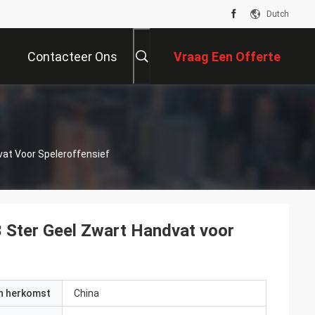
Dutch
Contacteer Ons
Vraag Een Offerte
Aan
vat Voor Speleroffensief
3 Ster Geel Zwart Handvat voor
an herkomst
China