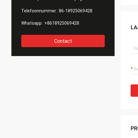
Telefoonnummer :
86-18925069428
Whatsapp :
+8618925069428
LA
Contact
PR