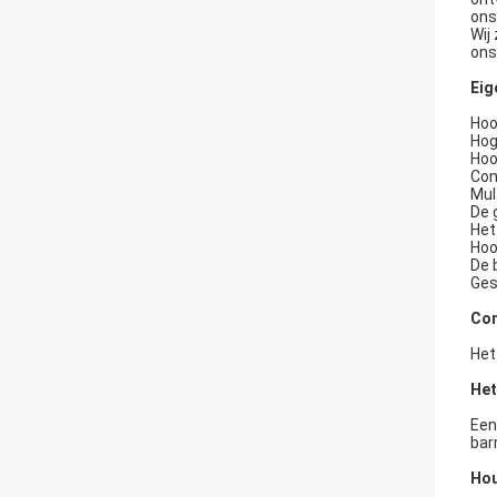
ons
Wij
ons
Eig
Hoo
Hog
Hoo
Con
Mul
De 
Het
Hoo
De 
Ges
Com
Het
Het
Een
bar
Hou