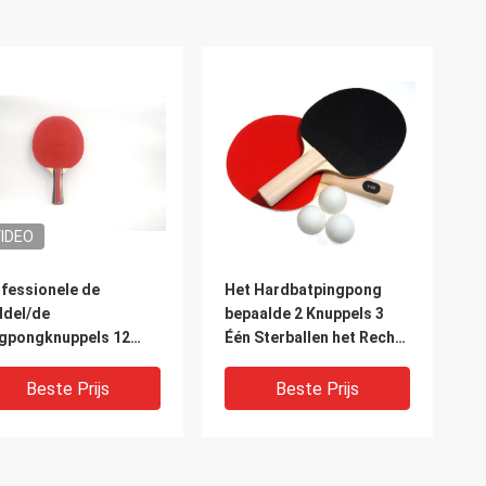
IDEO
fessionele de
Het Hardbatpingpong
del/de
bepaalde 2 Knuppels 3
gpongknuppels 12
Één Sterballen het Rechte
/Doos van het
Rubber van de
plexpingpong
Handvatpukkel
Beste Prijs
Beste Prijs