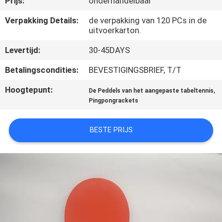
Prijs:
onderhandelbaar
NEEM
CONTACT
Verpakking Details:
de verpakking van 120 PCs in de
uitvoerkarton.
MET
Levertijd:
30-45DAYS
ONS
OP
Betalingscondities:
BEVESTIGINGSBRIEF, T/T
Hoogtepunt:
,
De Peddels van het aangepaste tabeltennis
VRAAG
Pingpongrackets
EEN
BESTE PRIJS
OFFERTE
SITEMAP
PRIVACY
POLICY