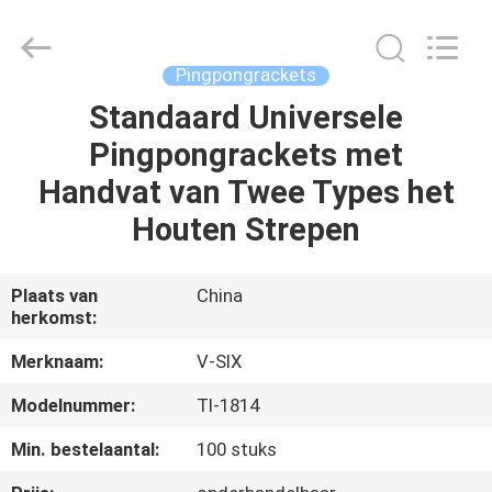
Guangzhou
Dunya
Sports
Ltd..
All
Pingpongrackets
Rights
Reserved.
Standaard Universele
THUIS
Pingpongrackets met
PRODUCTEN
Handvat van Twee Types het
Houten Strepen
OVER
ONS
Plaats van
China
herkomst:
FABRIEKSTOCHT
Merknaam:
V-SIX
Modelnummer:
Tl-1814
KWALITEITSCONTROLE
Min. bestelaantal:
100 stuks