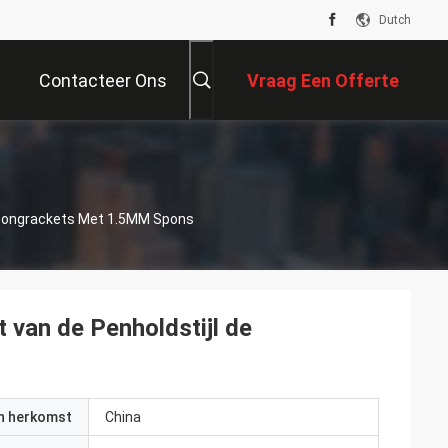
Dutch
Contacteer Ons
Vraag Een Offerte
Aan
ngpongrackets Met 1.5MM Spons
 van de Penholdstijl de
an herkomst
China