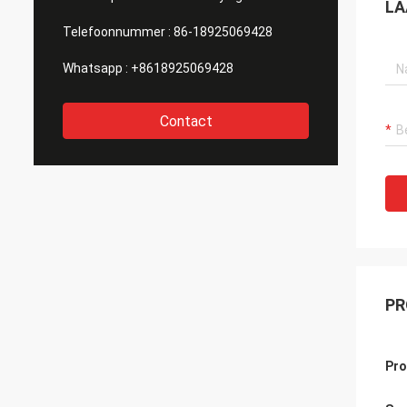
LA
Telefoonnummer :
86-18925069428
Whatsapp :
+8618925069428
Contact
PR
Pr