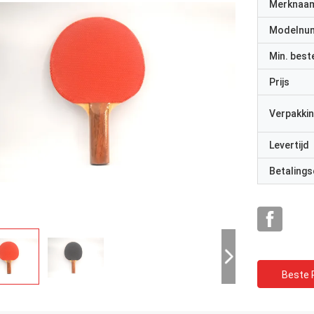
Merknaa
Modelnu
Min. best
Prijs
Verpakkin
Levertijd
Betalings
Beste P