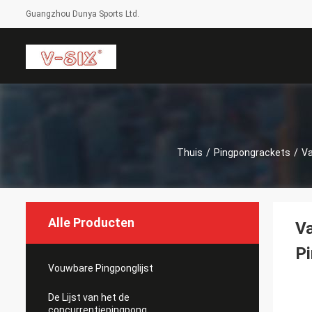
Guangzhou Dunya Sports Ltd.
Thuis
/
Pingpongrackets
/
Va
Alle Producten
Va
P
Vouwbare Pingponglijst
De Lijst van het de
concurrentiepingpong