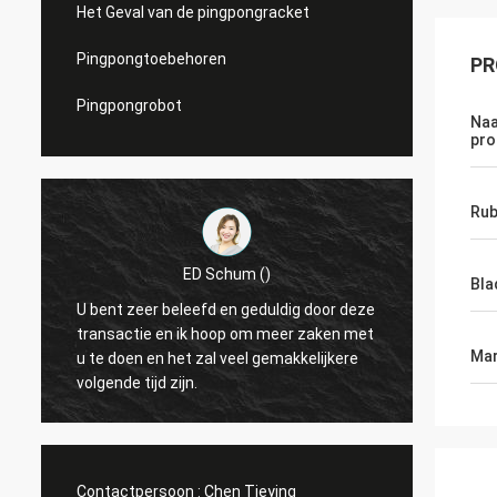
Het Geval van de pingpongracket
Pingpongtoebehoren
PR
Pingpongrobot
Naa
pro
Rub
Bla
Julien
e
Hello, KENHO Het schijnt dat wij hebben
t
Dank u
met WhatsApp-Ballen terugkoppelen zeer
Mar
op tijd
goed zijn Dank voor uw baan
Contactpersoon :
Chen Tieying