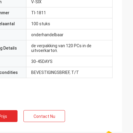
m
V-SIX
mmer
Tl-1811
elaantal
100 stuks
onderhandelbaar
de verpakking van 120 PCs in de
g Details
uitvoerkarton.
30-45DAYS
condities
BEVESTIGINGSBRIEF, T/T
rijs
Contact Nu