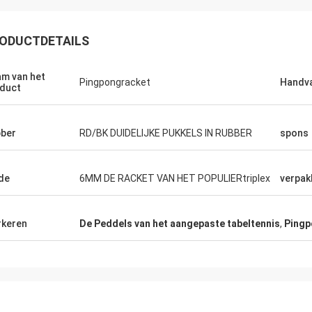
ODUCTDETAILS
m van het
Pingpongracket
Handv
duct
ber
RD/BK DUIDELIJKE PUKKELS IN RUBBER
spons
de
6MM DE RACKET VAN HET POPULIERtriplex
verpak
Anders Dahl
Mohammed Sa
 voor goede kwaliteit en verzending
de goede dienst en levert
keren
De Peddels van het aangepaste tabeltennis
,
Pingp
 voor onze Lijsten en Knuppels
dankt u