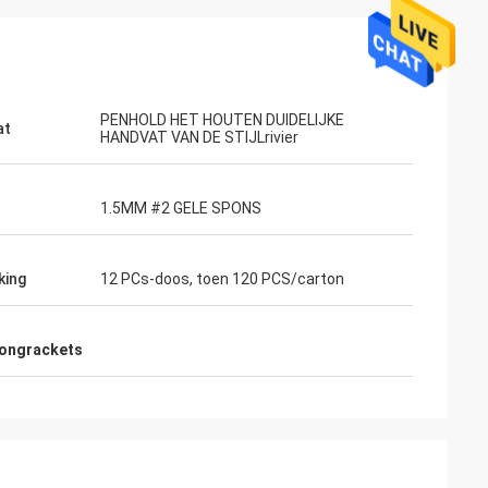
PENHOLD HET HOUTEN DUIDELIJKE
at
HANDVAT VAN DE STIJLrivier
1.5MM #2 GELE SPONS
Stephen Thompson (de V.S.)
king
12 PCs-doos, toen 120 PCS/carton
qallah
Dank voor uw goede serivces. U bent zeer
 op tijd, zeer
nuttig en verplichtend geweest.
ongrackets
Algemeen ben ik tot dusver vrij tevreden
en de lijsten kijken goed.