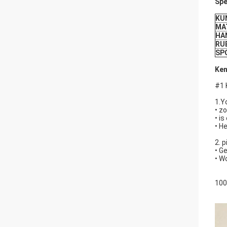
Spe
KU
MA
HA
RU
SP
Ken
#1 
1.Y
• z
• is
• H
2. 
• G
• W
100