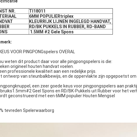
cificatie
NST NR.
Tl18011
TERIAAL
6MM POPULIERtriplex
NDVAT
KLEURRIJK LIJNEN INGELEGD HANDVAT,
BBER
RD/BK PUKKELS IN RUBBER, RD-BAND
ONS
1.5MM #2 Gele Spons
merk:
KEUS VOOR PINGPONGspelers OVERAL
ou weten dit product daar voor alle pingpongspelers is die:
oeken origineel houten handvat voelen.
 een professionele kwaliteit aan een redelijke prijs.
et ontwerp van steunbalkbewijs, en de oppervlakte zijn opgepoetst om
pingpongknuppel, een zeer goede keus voor pingpongspelers aan praktij
ebruiks1.5mm#2 Geel Spons en RD/BK-Pukkels uit Rubber voor het verh
ordt geconstrueerd met een 6MM populier Houten Mengsel
% tevreden Spelerwaarborg