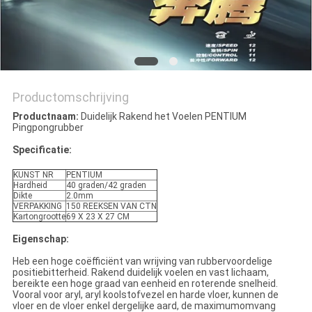
Productomschrijving
Productnaam:
Duidelijk Rakend het Voelen PENTIUM
Pingpongrubber
Specificatie:
KUNST NR
PENTIUM
Hardheid
40 graden/42 graden
Dikte
2.0mm
VERPAKKING
150 REEKSEN VAN CTN
Kartongrootte
69 X 23 X 27 CM
Eigenschap:
Heb een hoge coëfficiënt van wrijving van rubbervoordelige
positiebitterheid. Rakend duidelijk voelen en vast lichaam,
bereikte een hoge graad van eenheid en roterende snelheid.
Vooral voor aryl, aryl koolstofvezel en harde vloer, kunnen de
vloer en de vloer enkel dergelijke aard, de maximumomvang