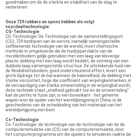
goedmaken om de de sterkte en stabiliteit van de slag te
verbeteren.
Onze 729 rubbers en spons hebben als volgt
voordeeltechnologie:
CG-Technologie
CG-Technologie: De Technologie van de samenstellingsgom
(CG), 729 bedrijven van de eerste, namelijk samengestelde
zelfklevende technologie van de wereld, moet chemische
methode in omgekeerde die de huidoppervlakte van de
micellenbodem gelijk gebruiken met een laag van kleverige
plastic dekking met een laag wordt bedekt, de vorming van een
dubbele laag samengestelde structuur. De uitstekende huid van
de flexibiliteitsbodem, goed ondersteunend effect, levert een
grote bijdrage tot de bal wanneer de balsnelheid; de dekking met
sterke viscositeit, hoge die coëfficiënt van wrijvingkenmerken, in
de vervaardiging van sterke omwenteling in de wrijvingbal wordt,
deze techniek staat „snelheid gebruikt toe en de omwenteling“
kan de perfecte fusie zijn, is een bovenkant - het geheime
wapen won de speler van het wereldpingpong in China, is de
geschiedenis van de ontwikkeling van het materiaal van het
wereldpingpong een bom.
Cs-Technologie
Cs-Technologie: de technologie van de technologie van de de
computersimulatie van (CS) van de computersimulatie, door
het computerprogramma om die spelers te simuleren raakte de