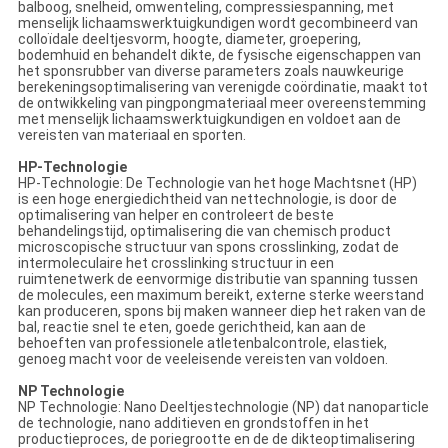
balboog, snelheid, omwenteling, compressiespanning, met
menselijk lichaamswerktuigkundigen wordt gecombineerd van
colloïdale deeltjesvorm, hoogte, diameter, groepering,
bodemhuid en behandelt dikte, de fysische eigenschappen van
het sponsrubber van diverse parameters zoals nauwkeurige
berekeningsoptimalisering van verenigde coördinatie, maakt tot
de ontwikkeling van pingpongmateriaal meer overeenstemming
met menselijk lichaamswerktuigkundigen en voldoet aan de
vereisten van materiaal en sporten.
HP-Technologie
HP-Technologie: De Technologie van het hoge Machtsnet (HP)
is een hoge energiedichtheid van nettechnologie, is door de
optimalisering van helper en controleert de beste
behandelingstijd, optimalisering die van chemisch product
microscopische structuur van spons crosslinking, zodat de
intermoleculaire het crosslinking structuur in een
ruimtenetwerk de eenvormige distributie van spanning tussen
de molecules, een maximum bereikt, externe sterke weerstand
kan produceren, spons bij maken wanneer diep het raken van de
bal, reactie snel te eten, goede gerichtheid, kan aan de
behoeften van professionele atletenbalcontrole, elastiek,
genoeg macht voor de veeleisende vereisten van voldoen.
NP Technologie
NP Technologie: Nano Deeltjestechnologie (NP) dat nanoparticle
de technologie, nano additieven en grondstoffen in het
productieproces, de poriegrootte en de de dikteoptimalisering