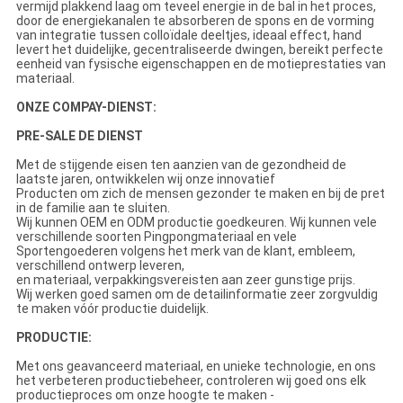
vermijd plakkend laag om teveel energie in de bal in het proces,
door de energiekanalen te absorberen de spons en de vorming
van integratie tussen colloïdale deeltjes, ideaal effect, hand
levert het duidelijke, gecentraliseerde dwingen, bereikt perfecte
eenheid van fysische eigenschappen en de motieprestaties van
materiaal.
ONZE COMPAY-DIENST:
PRE-SALE DE DIENST
Met de stijgende eisen ten aanzien van de gezondheid de
laatste jaren, ontwikkelen wij onze innovatief
Producten om zich de mensen gezonder te maken en bij de pret
in de familie aan te sluiten.
Wij kunnen OEM en ODM productie goedkeuren. Wij kunnen vele
verschillende soorten Pingpongmateriaal en vele
Sportengoederen volgens het merk van de klant, embleem,
verschillend ontwerp leveren,
en materiaal, verpakkingsvereisten aan zeer gunstige prijs.
Wij werken goed samen om de detailinformatie zeer zorgvuldig
te maken vóór productie duidelijk.
PRODUCTIE:
Met ons geavanceerd materiaal, en unieke technologie, en ons
het verbeteren productiebeheer, controleren wij goed ons elk
productieproces om onze hoogte te maken -