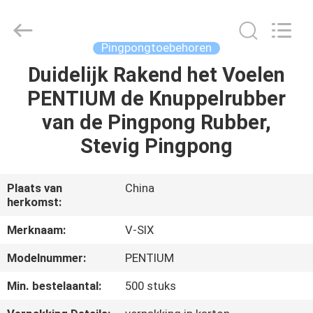
Guangzhou
Dunya
Sports
Ltd..
All
Pingpongtoebehoren
Rights
Reserved.
Duidelijk Rakend het Voelen
THUIS
PENTIUM de Knuppelrubber
PRODUCTEN
van de Pingpong Rubber,
Stevig Pingpong
OVER
ONS
Plaats van
China
herkomst:
FABRIEKSTOCHT
Merknaam:
V-SIX
Modelnummer:
PENTIUM
KWALITEITSCONTROLE
Min. bestelaantal:
500 stuks