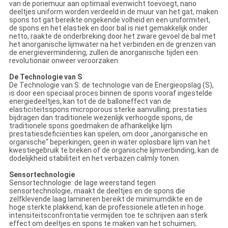
van de poriemuur aan optimaal evenwicht toevoegt, nano
deeltjes uniform worden verdeeld in de muur van het gat, maken
spons tot gat bereikte ongekende volheid en een uniformiteit,
de spons en het elastiek en door bal is niet gemakkelijk onder
netto, raakte de onderbreking door het zware gevoel de bal met
het anorganische lijmwater na het verbinden en de grenzen van
de energievermindering, zullen de anorganische tijden een
revolutionair onweer veroorzaken.
De Technologie van S
De Technologie van S: de technologie van de Energieopslag (S),
is door een speciaal proces binnen de spons vooraf ingestelde
energiedeeltjes, kan tot de de balloneffect van de
elasticiteitsspons microporous sterke aanvulling, prestaties
bijdragen dan traditionele wezenlijk verhoogde spons, de
traditionele spons goedmaken de afhankelijke lijm
prestatiesdeficiënties kan spelen, om door „anorganische en
organische“ beperkingen, geen in water oplosbare lijm van het
kwestiegebruik te breken of de organische lijmverbinding, kan de
dodelijkheid stabiliteit en het verbazen calmly tonen.
Sensortechnologie
Sensortechnologie: de lage weerstand tegen
sensortechnologie, maakt de deeltjes en de spons die
zelfklevende laag lamineren bereikt de minimumdikte en de
hoge sterkte plakkend, kan de professionele atleten in hoge
intensiteitsconfrontatie vermijden toe te schrijven aan sterk
effect om deeltjes en spons te maken van het schuimen;