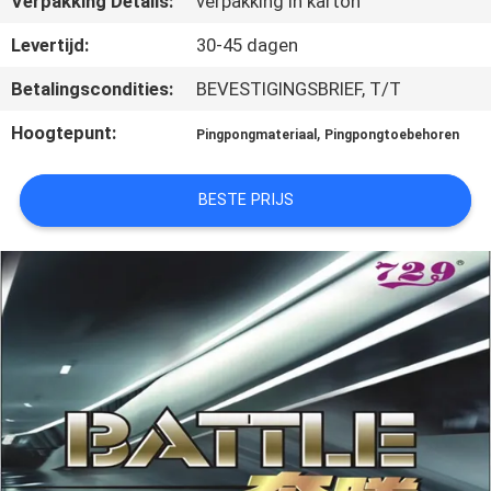
Verpakking Details:
verpakking in karton
NEEM
CONTACT
Levertijd:
30-45 dagen
MET
Betalingscondities:
BEVESTIGINGSBRIEF, T/T
ONS
Hoogtepunt:
,
Pingpongmateriaal
Pingpongtoebehoren
OP
BESTE PRIJS
VRAAG
EEN
OFFERTE
SITEMAP
PRIVACY
POLICY