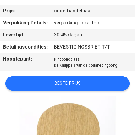
NEEM
Prijs:
onderhandelbaar
CONTACT
MET
Verpakking Details:
verpakking in karton
ONS
Levertijd:
30-45 dagen
OP
Betalingscondities:
BEVESTIGINGSBRIEF, T/T
Hoogtepunt:
,
Pingpongplaat
VRAAG
De Knuppels van de douanepingpong
EEN
OFFERTE
BESTE PRIJS
SITEMAP
PRIVACY
POLICY