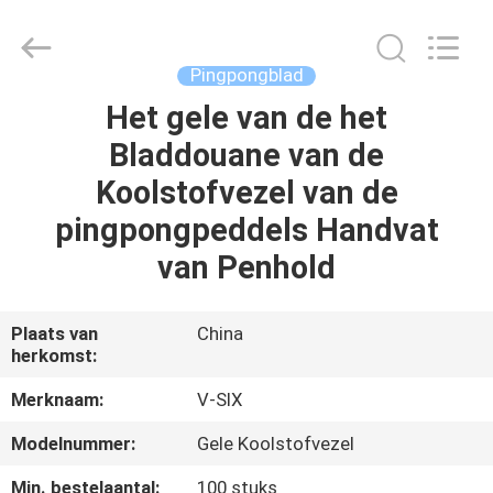
Guangzhou
Dunya
Sports
Ltd..
All
Pingpongblad
Rights
Reserved.
Het gele van de het
THUIS
Bladdouane van de
PRODUCTEN
Koolstofvezel van de
pingpongpeddels Handvat
OVER
van Penhold
ONS
Plaats van
China
herkomst:
FABRIEKSTOCHT
Merknaam:
V-SIX
KWALITEITSCONTROLE
Modelnummer:
Gele Koolstofvezel
Min. bestelaantal:
100 stuks