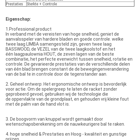
Prestaties
Sterkte + Controle
Eigenschap:
1.Professional product
In verband met de vereisten van hoge snelheid, geniet de
aanvalsspeler van hardere bladen en goede controle. welke
twee laag LIMBA samengesteld zijn, geven twee laag
BASSWOOD, de VEZEL van de twee laagkoolstof en het
één laagpaulownia HOUT, de zeven lagen van de beste
combinatie, het perfecte evenwicht tussen snelheid, rotatie en
controle. De gevarieerde prestaties van de verschillende delen
van één blad brengen constant de de bewegingenverandering
van de bal te in controle door de tegenstander aan.
2. Geheel ontwerp: Het ergonomische ontwerp is bevorderlijk
voor actie. Om de spelergreep te laten de racket zonder
geprobeerd gevoel, gebruiken wij de technologie die
de oppervlakte van de grondplaat, en gehouden vrij kleine fout
met de palm van de hand vlot is.
3. De boogvorm van knuppel wordt gemaakt door
wetenschapsberekening om de nauwkeurigere bal te raken.
4. hoge snelheid & Prestaties en Hoog - kwaliteit en gunstige
prijzen