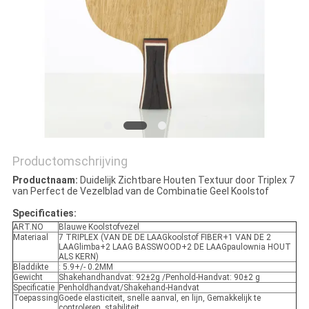
Productomschrijving
Productnaam:
Duidelijk Zichtbare Houten Textuur door Triplex 7
van Perfect de Vezelblad van de Combinatie Geel Koolstof
Specificaties:
ART.NO
Blauwe Koolstofvezel
Materiaal
7 TRIPLEX (VAN DE DE LAAGkoolstof FIBER+1 VAN DE 2
LAAGlimba+2 LAAG BASSWOOD+2 DE LAAGpaulownia HOUT
ALS KERN)
Bladdikte
: 5.9+/- 0.2MM
Gewicht
Shakehandhandvat: 92±2g /Penhold-Handvat: 90±2 g
Specificatie
Penholdhandvat/Shakehand-Handvat
Toepassing
Goede elasticiteit, snelle aanval, en lijn, Gemakkelijk te
controleren, stabiliteit